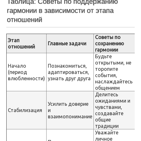
Таблица: Советы по поддержанию
гармонии в зависимости от этапа
отношений
Советы по
Этап
Главные задачи
сохранению
отношений
гармонии
Будьте
открытыми, не
Начало
Познакомиться,
торопите
(период
адаптироваться,
события,
влюбленности)
узнать друг друга
наслаждайтесь
общением
Делитесь
ожиданиями и
Усилить доверие
чувствами,
Стабилизация
и
создавайте
взаимопонимание
общие
традиции
Уважайте
личное