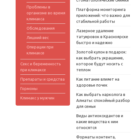
Проблемы в
Платформа мониторинга
организме во время
приложений: что важно для
климакса
стабильной работы
Обследования
Лазерное удаление
татуировок в Красноярске
Лишний вес
быстро и надежно
Операции при
Золотой кулон в подарок:
климаксе
как выбрать украшение,
Секс и беременность
которое будут носить с
при климаксе
теплом
Препараты и средства
Как питание влияет на
здоровье почек
Гормоны
Как выбрать нарколога в
Климакс у мужчин
Алматы: спокойный разбор
для семьи
Виды антиоксидантов и
какие вещества к ним
относятся
Форматы контента,