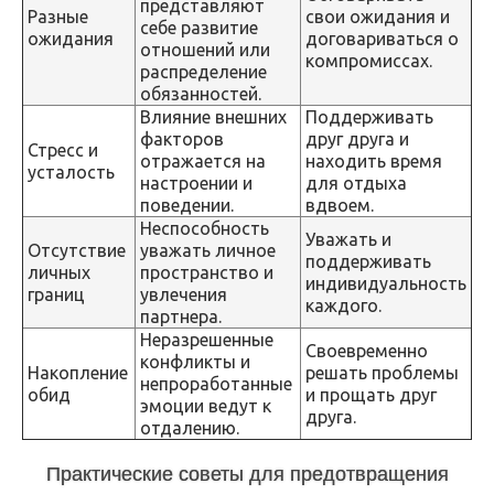
представляют
Разные
свои ожидания и
себе развитие
ожидания
договариваться о
отношений или
компромиссах.
распределение
обязанностей.
Влияние внешних
Поддерживать
факторов
друг друга и
Стресс и
отражается на
находить время
усталость
настроении и
для отдыха
поведении.
вдвоем.
Неспособность
Уважать и
Отсутствие
уважать личное
поддерживать
личных
пространство и
индивидуальность
границ
увлечения
каждого.
партнера.
Неразрешенные
Своевременно
конфликты и
Накопление
решать проблемы
непроработанные
обид
и прощать друг
эмоции ведут к
друга.
отдалению.
Практические советы для предотвращения