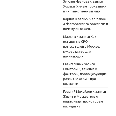
Эмилия Иванова
к записи
Хорьки: Умные проказники
и их таинственный мир
Карина
к записи
Что такое
Acinetobacter calcoaceticus и
почему он важен?
Марьям
к записи
Как
вступить в СРО
изыскателей в Москве:
руководство для
начинающих
Евангелина
к записи
Симптомы, лечение и
факторы, провоцирующие
развитие астмы при
климаксе
Георгий Михайлов
к записи
Жизнь в Москве: все о
видах квартир, которые
вас удивят