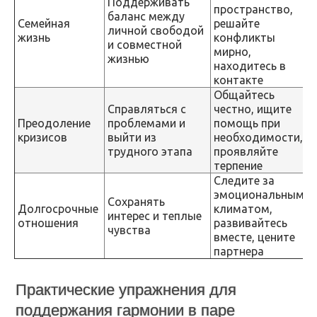
Поддерживать
пространство,
баланс между
Семейная
решайте
личной свободой
жизнь
конфликты
и совместной
мирно,
жизнью
находитесь в
контакте
Общайтесь
Справляться с
честно, ищите
Преодоление
проблемами и
помощь при
кризисов
выйти из
необходимости,
трудного этапа
проявляйте
терпение
Следите за
эмоциональным
Сохранять
Долгосрочные
климатом,
интерес и теплые
отношения
развивайтесь
чувства
вместе, цените
партнера
Практические упражнения для
поддержания гармонии в паре