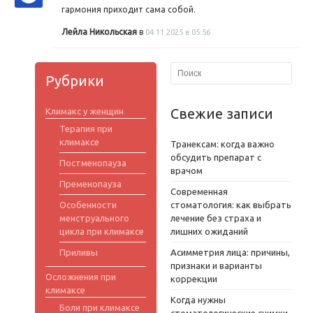
гармония приходит сама собой.
Лейла Никольская
в
04.11.2025 в 05:56
Рубрики
Свежие записи
Климакс у женщин
Терапия при
климаксе
Транексам: когда важно
обсудить препарат с
Постменопауза
врачом
Пременопауза
Современная
Особенности
стоматология: как выбрать
менструального
лечение без страха и
цикла при климаксе
лишних ожиданий
Приливы
Асимметрия лица: причины,
признаки и варианты
Осложнения при
коррекции
климаксе
Когда нужны
Боли при климаксе
стоматологические снимки