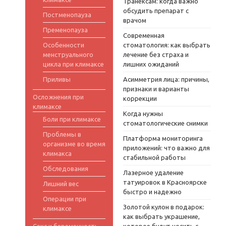
Транексам: когда важно
обсудить препарат с
Постменопауза
врачом
Пременопауза
Современная
Особенности
стоматология: как выбрать
менструального
лечение без страха и
цикла при климаксе
лишних ожиданий
Приливы
Асимметрия лица: причины,
признаки и варианты
Осложнения при
коррекции
климаксе
Когда нужны
Боли при климаксе
стоматологические снимки
Проблемы в
Платформа мониторинга
организме во время
приложений: что важно для
климакса
стабильной работы
Обследования
Лазерное удаление
татуировок в Красноярске
Лишний вес
быстро и надежно
Операции при
Золотой кулон в подарок:
климаксе
как выбрать украшение,
Секс и беременность
которое будут носить с