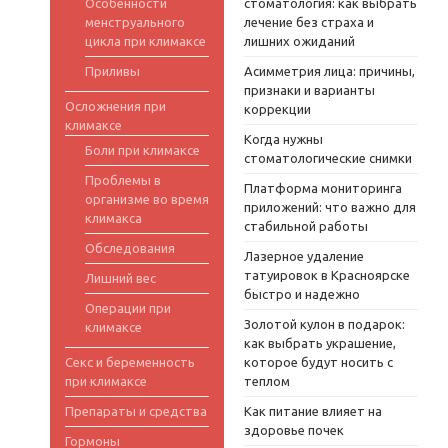
Особенности
стоматология: как выбрать
менструального
лечение без страха и
цикла при климаксе
лишних ожиданий
Приливы
Асимметрия лица: причины,
признаки и варианты
Осложнения при
коррекции
климаксе
Когда нужны
Боли при климаксе
стоматологические снимки
Проблемы в
Платформа мониторинга
организме во время
приложений: что важно для
климакса
стабильной работы
Обследования
Лазерное удаление
татуировок в Красноярске
Лишний вес
быстро и надежно
Операции при
Золотой кулон в подарок:
климаксе
как выбрать украшение,
Секс и беременность
которое будут носить с
при климаксе
теплом
Препараты и средства
Как питание влияет на
здоровье почек
Гормоны