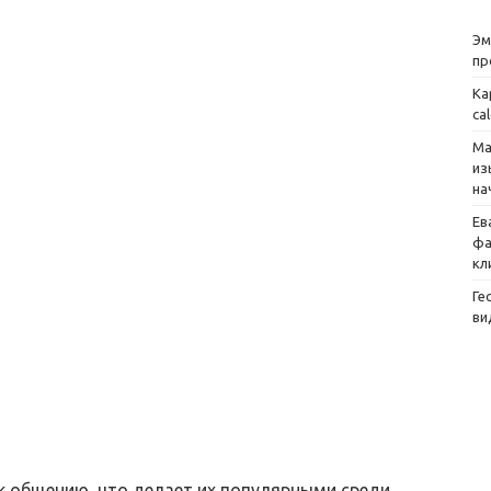
Эм
пр
Ка
ca
Ма
из
на
Ев
фа
кл
Ге
ви
к общению, что делает их популярными среди