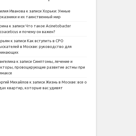
илия Иванова
к записи
Хорьки: Умные
оказники и их таинственный мир
рина
к записи
Что такое Acinetobacter
lcoaceticus и почему он важен?
рьям
к записи
Как вступить в СРО
ыскателей в Москве: руководство для
чинающих
ангелина
к записи
Симптомы, лечение и
кторы, провоцирующие развитие астмы при
имаксе
оргий Михайлов
к записи
Жизнь в Москве: все о
дах квартир, которые вас удивят