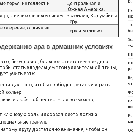
Ко
ые перья, интеллект и
Центральная и
Южная Америка.
Пл
ица, с великолепным синим
Бразилия, Колумбия и
ва
Перу.
Ла
е оперение, отличные
Перу и Боливия.
бы
Зо
ук
содержанию ара в домашних условиях
Ка
это, безусловно, большое ответственное дело.
Ка
чтобы стать владельцем этой удивительной птицы,
ра
дует учитывать:
Ви
от
еста для того, чтобы свободно летать и играть.
ой вольер.
Фо
льны и любят общество. Если возможно,
Ко
по
т ключевую роль. Здоровая диета должна
Ро
специальные гранулы.
ка
натому другу достаточно внимания, чтобы он
Ос