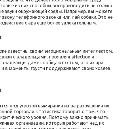
орые из них способны воспроизводить не только
ные звуки окружающей среды. Например, вы можете
 звону телефонного звонка или лай собаки. Это не
модействие с ара ещё более увлекательным.
т
акже известны своим эмоциональным интеллектом.
вязи с владельцами, проявляя affection и
 владельцы даже сообщают о том, что их ара
, и в моменты грусти поддерживают своих хозяев
а
тся под угрозой вымирания из-за разрушения их
онной торговли. Статистика говорит о том, что
 критического уровня. Поэтому важно принимать
рживая организации, которые работают над их
ести свой вклад и помочь защитить этих