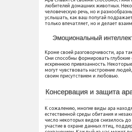
любителей домашних животных. Некот
человеческую речь, но и разнообраз
услышать, как ваш попугай подражает
только впечатляет, но и делает взаи
Эмоциональный интеллек
Кроме своей разговорчивости, ара т
Они способны формировать глубокие с
искреннюю привязанность. Некоторые
могут чувствовать настроение людей
своим присутствием и любовью.
Консервация и защита ар
К сожалению, многие виды ара находя
естественной среды обитания и незак
число некоторых видов снизилось до
участие в охране данных птиц, подде
сохранением. Каждый из нас может вн