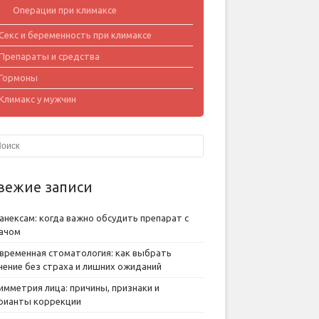
Операции при климаксе
Секс и беременность при климаксе
Препараты и средства
Гормоны
Климакс у мужчин
вежие записи
анексам: когда важно обсудить препарат с
ачом
временная стоматология: как выбрать
чение без страха и лишних ожиданий
имметрия лица: причины, признаки и
рианты коррекции