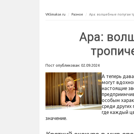
VKlimakse.ru
Разное
Ара: волшебные попугаи т
Ара: вол
тропич
Пост опубликован: 02.09.2024
А теперь дав
могут вдохнов
настоящие звё
предприимчив
особым харак
среди других
где каждый цв
значение.