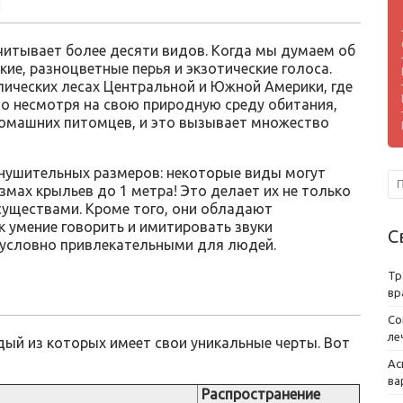
читывает более десяти видов. Когда мы думаем об
ркие, разноцветные перья и экзотические голоса.
пических лесах Центральной и Южной Америки, где
 Но несмотря на свою природную среду обитания,
домашних питомцев, и это вызывает множество
внушительных размеров: некоторые виды могут
змах крыльев до 1 метра! Это делает их не только
существами. Кроме того, они обладают
 умение говорить и имитировать звуки
С
зусловно привлекательными для людей.
Тр
вр
Со
ле
дый из которых имеет свои уникальные черты. Вот
Ас
ва
Распространение