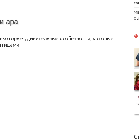
со
.
Ма
с 
и ара
 некоторые удивительные особенности, которые
птицами.
С