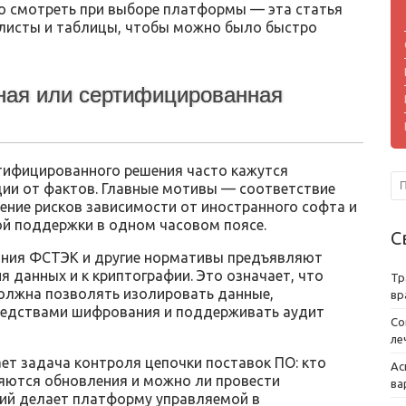
то смотреть при выборе платформы — эта статья
к‑листы и таблицы, чтобы можно было быстро
ная или сертифицированная
тифицированного решения часто кажутся
ии от фактов. Главные мотивы — соответствие
ение рисков зависимости от иностранного софта и
й поддержки в одном часовом поясе.
С
ания ФСТЭК и другие нормативы предъявляют
я данных и к криптографии. Это означает, что
Тр
олжна позволять изолировать данные,
вр
средствами шифрования и поддерживать аудит
Со
ле
ает задача контроля цепочки поставок ПО: кто
Ас
яются обновления и можно ли провести
ва
ций делает платформу управляемой в