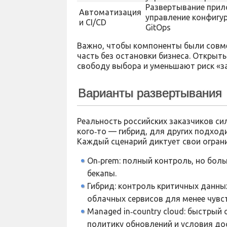
Развертывание прил
Автоматизация
управление конфигу
и CI/CD
GitOps
Важно, чтобы компоненты были совм
часть без остановки бизнеса. Открыт
свободу выбора и уменьшают риск «з
Варианты развертывания
Реальность российских заказчиков сил
кого‑то — гибрид, для других подход
Каждый сценарий диктует свои огран
On‑prem: полный контроль, но бол
бекапы.
Гибрид: контроль критичных данны
облачных сервисов для менее чувс
Managed in‑country cloud: быстрый 
политику обновлений и условия до