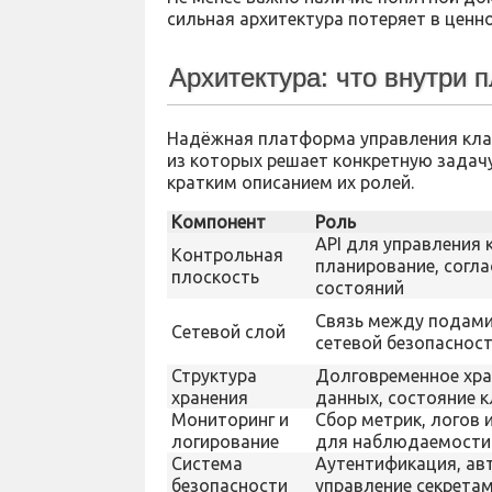
сильная архитектура потеряет в ценн
Архитектура: что внутри
Надёжная платформа управления кла
из которых решает конкретную задач
кратким описанием их ролей.
Компонент
Роль
API для управления 
Контрольная
планирование, согл
плоскость
состояний
Связь между подами
Сетевой слой
сетевой безопаснос
Структура
Долговременное хра
хранения
данных, состояние 
Мониторинг и
Сбор метрик, логов 
логирование
для наблюдаемости 
Система
Аутентификация, ав
безопасности
управление секрета