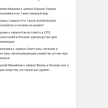
илия Иванова
к записи
Хорьки: Умные
оказники и их таинственный мир
рина
к записи
Что такое Acinetobacter
lcoaceticus и почему он важен?
рьям
к записи
Как вступить в СРО
ыскателей в Москве: руководство для
чинающих
ангелина
к записи
Симптомы, лечение и
кторы, провоцирующие развитие астмы при
имаксе
оргий Михайлов
к записи
Жизнь в Москве: все о
дах квартир, которые вас удивят