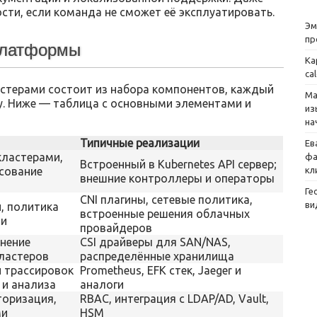
ости, если команда не сможет её эксплуатировать.
Эм
пр
 платформы
Ка
ca
стерами состоит из набора компонентов, каждый
Ма
у. Ниже — таблица с основными элементами и
из
на
Типичные реализации
Ев
кластерами,
фа
Встроенный в Kubernetes API сервер;
асование
кл
внешние контроллеры и операторы
Ге
CNI плагины, сетевые политикa,
ви
, политика
встроенные решения облачных
ти
провайдеров
нение
CSI драйверы для SAN/NAS,
кластеров
распределённые хранилища
и трассировок
Prometheus, EFK стек, Jaeger и
и анализа
аналоги
торизация,
RBAC, интеграция с LDAP/AD, Vault,
ми
HSM