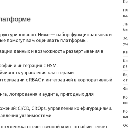
Ко
Пл
ва
платформе
Ла
бы
труктурированно. Ниже — набор функциональных и
Зо
рые помогут вам оценивать платформы.
ук
зации данных и возможность развертывания в
Ка
Ка
афии и интеграция с HSM.
ра
йчивость управления кластерами.
Ви
вторизации с RBAC и интеграцией в корпоративный
от
Фо
га, логирования и аудита, пригодных для
Ко
по
ений: CI/CD, GitOps, управление конфигурациями.
Ро
равления уязвимостями.
ка
Ос
, поддержка отечественной криптографии теряет