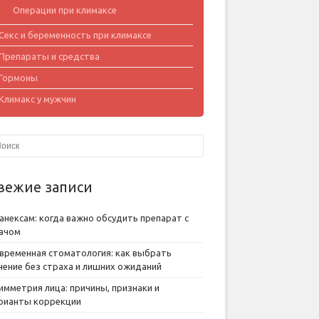
Операции при климаксе
Секс и беременность при климаксе
Препараты и средства
Гормоны
Климакс у мужчин
вежие записи
анексам: когда важно обсудить препарат с
ачом
временная стоматология: как выбрать
чение без страха и лишних ожиданий
имметрия лица: причины, признаки и
рианты коррекции