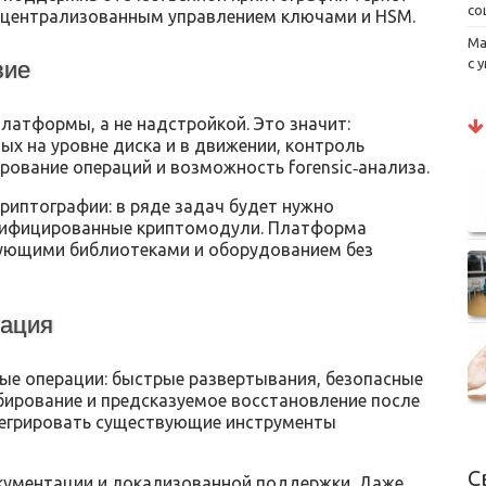
со
 централизованным управлением ключами и HSM.
Ма
с 
вие
латформы, а не надстройкой. Это значит:
х на уровне диска и в движении, контроль
ирование операций и возможность forensic‑анализа.
риптографии: в ряде задач будет нужно
тифицированные криптомодули. Платформа
вующими библиотеками и оборудованием без
тация
е операции: быстрые развертывания, безопасные
ирование и предсказуемое восстановление после
нтегрировать существующие инструменты
С
кументации и локализованной поддержки. Даже