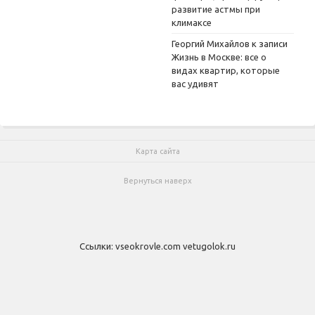
развитие астмы при
климаксе
Георгий Михайлов
к записи
Жизнь в Москве: все о
видах квартир, которые
вас удивят
Карта сайта
Вернуться наверх
Ссылки:
vseokrovle.com
vetugolok.ru