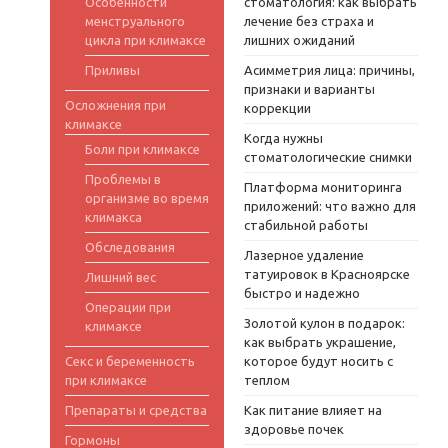
Особенности
стоматология: как выбрать
менструального
лечение без страха и
цикла при климаксе
лишних ожиданий
Приливы
Асимметрия лица: причины,
признаки и варианты
Осложнения при
коррекции
климаксе
Когда нужны
Боли при климаксе
стоматологические снимки
Проблемы в
Платформа мониторинга
организме во время
приложений: что важно для
климакса
стабильной работы
Обследования
Лазерное удаление
татуировок в Красноярске
Лишний вес
быстро и надежно
Операции при
Золотой кулон в подарок:
климаксе
как выбрать украшение,
Секс и беременность
которое будут носить с
при климаксе
теплом
Препараты и средства
Как питание влияет на
здоровье почек
Гормоны