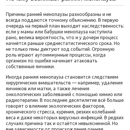
Причины ранней менопаузы разнообразны и не
всегда поддаются точному объяснению. В первую
очередь на первый план выходит наследственность:
если у мамы или бабушки менопауза наступила
рано, велика вероятность, что и у дочери процесс
начнётся раньше среднестатистического срока. Но
не только гены диктуют ход событий. Огромную
роль играют аутоиммунные процессы, когда
организм по ошибке начинает атаковать
собственные яичники.
Иногда ранняя менопауза становится следствием
хирургических вмешательств — например, удаления
яичников или матки, а также лечения
онкологических заболеваний с помощью химио или
радиотерапии. В последнее десятилетие всё больше
говорят о влиянии экологических факторов,
хронического стресса, курения, резких колебаний
веса и даже некоторых вирусных инфекций. В редких
случаях причина так и остаётся невыясненной. Но
вне зависимости от происхождения ранняя