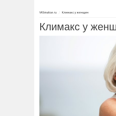
VKlimakse.ru
Климакс у женщин
Климакс у жен