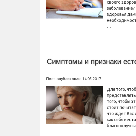
своего здоров
заболевание? 
здоровья дам
необходимост
…
Симптомы и признаки ест
Пост опубликован: 14.05.2017
Для того, что
представлять 
того, чтобы э
стоит почитат
что ждет Вас 
как себя вест
благополучны