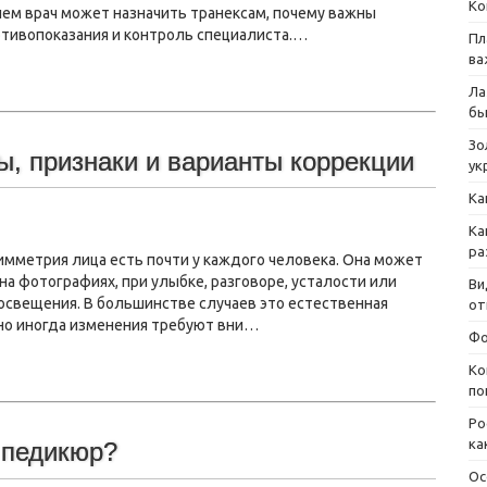
Ко
чем врач может назначить транексам, почему важны
отивопоказания и контроль специалиста.…
Пл
ва
Ла
бы
Зо
ы, признаки и варианты коррекции
ук
Ка
Ка
ра
мметрия лица есть почти у каждого человека. Она может
на фотографиях, при улыбке, разговоре, усталости или
Ви
освещения. В большинстве случаев это естественная
от
 но иногда изменения требуют вни…
Фо
Ко
по
Ро
ка
 педикюр?
Ос