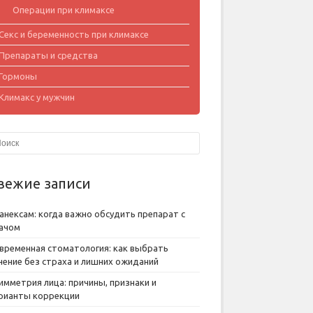
Операции при климаксе
Секс и беременность при климаксе
Препараты и средства
Гормоны
Климакс у мужчин
вежие записи
анексам: когда важно обсудить препарат с
ачом
временная стоматология: как выбрать
чение без страха и лишних ожиданий
имметрия лица: причины, признаки и
рианты коррекции