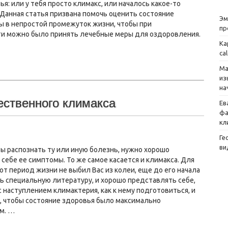
ья: или у тебя просто климакс, или началось какое-то
Данная статья призвана помочь оценить состояние
Эм
ы в непростой промежуток жизни, чтобы при
пр
и можно было принять лечебные меры для оздоровления.
Ка
ca
Ма
из
на
ественного климакса
Ев
фа
кл
Ге
ви
бы распознать ту или иную болезнь, нужно хорошо
себе ее симптомы. То же самое касается и климакса. Для
тот период жизни не выбил Вас из колеи, еще до его начала
ь специальную литературу, и хорошо представлять себе,
с наступлением климактерия, как к нему подготовиться, и
и, чтобы состояние здоровья было максимально
м. …