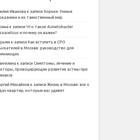
илия Иванова
к записи
Хорьки: Умные
оказники и их таинственный мир
рина
к записи
Что такое Acinetobacter
lcoaceticus и почему он важен?
рьям
к записи
Как вступить в СРО
ыскателей в Москве: руководство для
чинающих
ангелина
к записи
Симптомы, лечение и
кторы, провоцирующие развитие астмы при
имаксе
оргий Михайлов
к записи
Жизнь в Москве: все о
дах квартир, которые вас удивят