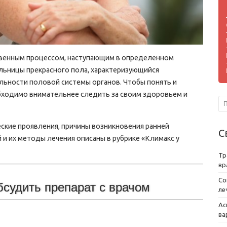
твенным процессом, наступающим в определенном
льницы прекрасного пола, характеризующийся
ьности половой системы органов. Чтобы понять и
бходимо внимательнее следить за своим здоровьем и
ские проявления, причины возникновения ранней
С
и их методы лечения описаны в рубрике «Климакс у
Тр
вр
Со
бсудить препарат с врачом
ле
Ас
ва