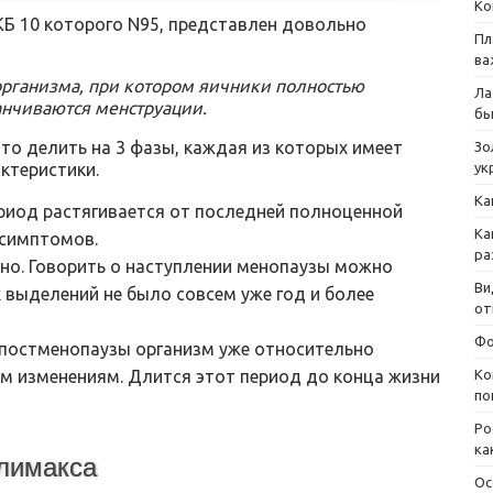
Ко
Б 10 которого N95, представлен довольно
Пл
ва
организма, при котором яичники полностью
Ла
анчиваются менструации.
бы
то делить на 3 фазы, каждая из которых имеет
Зо
ук
ктеристики.
Ка
ериод растягивается от последней полноценной
Ка
 симптомов.
ра
но. Говорить о наступлении менопаузы можно
Ви
 выделений не было совсем уже год и более
от
Фо
д постменопаузы организм уже относительно
Ко
м изменениям. Длится этот период до конца жизни
по
Ро
ка
лимакса
Ос