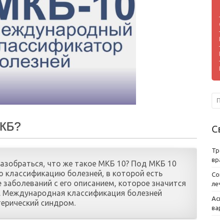
МКБ?
С
Тр
вр
разобраться, что же такое МКБ 10? Под МКБ 10
классификацию болезней, в которой есть
Со
 заболеваний с его описанием, которое значится
ле
 Международная классификация болезней
Ас
терический синдром.
ва