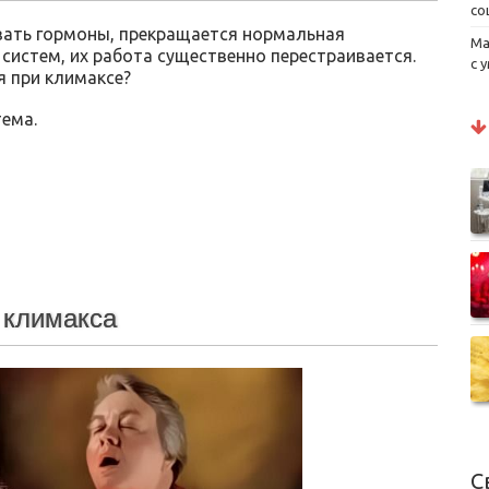
со
вать гормоны, прекращается нормальная
Ма
 систем, их работа существенно перестраивается.
с 
я при климаксе?
ема.
 климакса
С