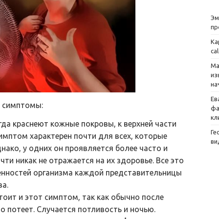
Эм
пр
Ка
ca
Ма
из
на
Ев
 симптомы:
фа
кл
огда краснеют кожные покровы, к верхней части
Ге
имптом характерен почти для всех, которые
ви
нако, у одних он проявляется более часто и
очти никак не отражается на их здоровье. Все это
енностей организма каждой представительницы
а.
тоит и этот симптом, так как обычно после
 потеет. Случается потливость и ночью.