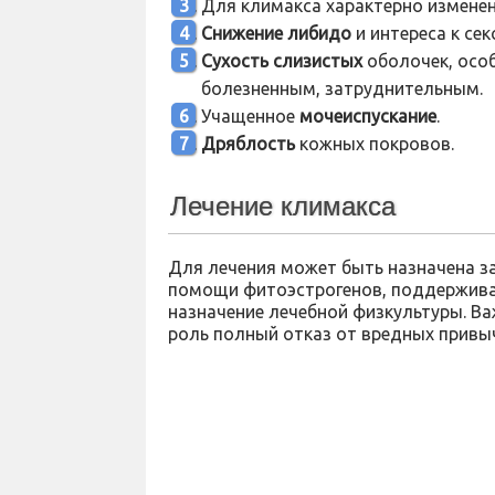
Для климакса характерно измене
Снижение
либидо
и интереса к се
Сухость
слизистых
оболочек, особ
болезненным, затруднительным.
Учащенное
мочеиспускание
.
Дряблость
кожных покровов.
Лечение климакса
Для лечения может быть назначена з
помощи фитоэстрогенов, поддержив
назначение лечебной физкультуры. Ва
роль полный отказ от вредных привыч