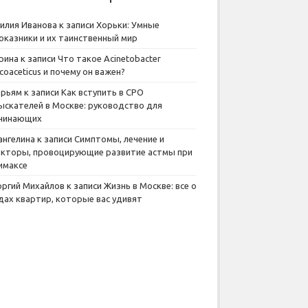
илия Иванова
к записи
Хорьки: Умные
оказники и их таинственный мир
рина
к записи
Что такое Acinetobacter
lcoaceticus и почему он важен?
рьям
к записи
Как вступить в СРО
ыскателей в Москве: руководство для
чинающих
ангелина
к записи
Симптомы, лечение и
кторы, провоцирующие развитие астмы при
имаксе
оргий Михайлов
к записи
Жизнь в Москве: все о
дах квартир, которые вас удивят