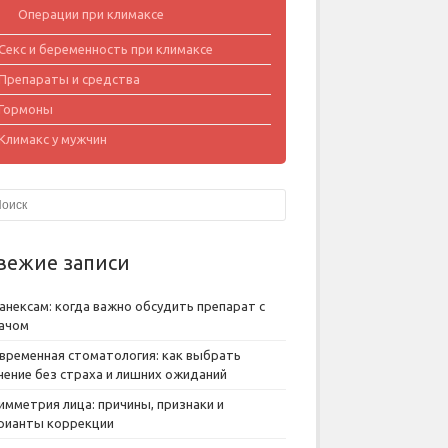
Операции при климаксе
Секс и беременность при климаксе
Препараты и средства
Гормоны
Климакс у мужчин
вежие записи
анексам: когда важно обсудить препарат с
ачом
временная стоматология: как выбрать
чение без страха и лишних ожиданий
имметрия лица: причины, признаки и
рианты коррекции