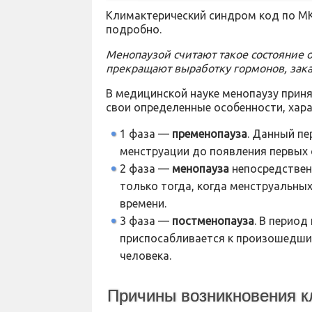
Климактерический синдром код по МК
подробно.
Менопаузой считают такое состояние 
прекращают выработку гормонов, зак
В медицинской науке менопаузу приня
свои определенные особенности, хара
1 фаза —
пременопауза
. Данный п
менструации до появления первых
2 фаза —
менопауза
непосредствен
только тогда, когда менструальных
времени.
3 фаза —
постменопауза
. В перио
приспосабливается к произошедши
человека.
Причины возникновения к