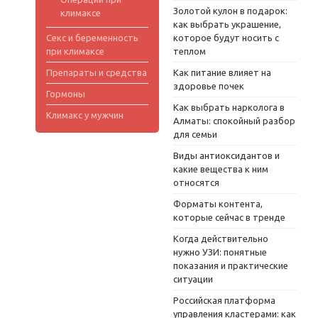
Золотой кулон в подарок:
климаксе
как выбрать украшение,
Секс и беременность
которое будут носить с
при климаксе
теплом
Препараты и средства
Как питание влияет на
здоровье почек
Гормоны
Как выбрать нарколога в
Климакс у мужчин
Алматы: спокойный разбор
для семьи
Виды антиоксидантов и
какие вещества к ним
относятся
Форматы контента,
которые сейчас в тренде
Когда действительно
нужно УЗИ: понятные
показания и практические
ситуации
Российская платформа
управления кластерами: как