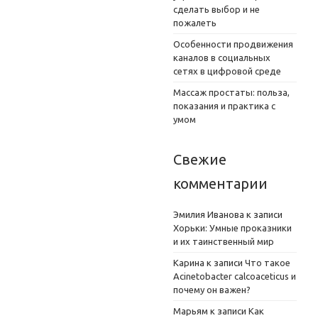
сделать выбор и не
пожалеть
Особенности продвижения
каналов в социальных
сетях в цифровой среде
Массаж простаты: польза,
показания и практика с
умом
Свежие
комментарии
Эмилия Иванова
к записи
Хорьки: Умные проказники
и их таинственный мир
Карина
к записи
Что такое
Acinetobacter calcoaceticus и
почему он важен?
Марьям
к записи
Как