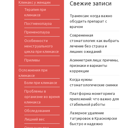
Свежие записи
Климакс у женщин
Терапия при
климаксе
Транексам: когда важно
обсудить препарат с
Постменопауза
врачом
Пременопауза
Современная
Особенности
стоматология: как выбрать
менструального
лечение без страха и
цикла при климаксе
лишних ожиданий
Приливы
Асимметрия лица: причины,
признаки и варианты
Осложнения при
коррекции
климаксе
Когда нужны
Боли при климаксе
стоматологические снимки
Проблемы в
Платформа мониторинга
организме во время
приложений: что важно для
климакса
стабильной работы
Обследования
Лазерное удаление
татуировок в Красноярске
Лишний вес
быстро и надежно
Операции при