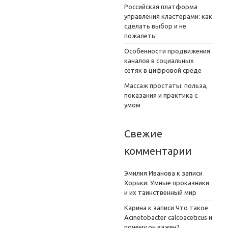
Российская платформа
управления кластерами: как
сделать выбор и не
пожалеть
Особенности продвижения
каналов в социальных
сетях в цифровой среде
Массаж простаты: польза,
показания и практика с
умом
Свежие
комментарии
Эмилия Иванова
к записи
Хорьки: Умные проказники
и их таинственный мир
Карина
к записи
Что такое
Acinetobacter calcoaceticus и
почему он важен?