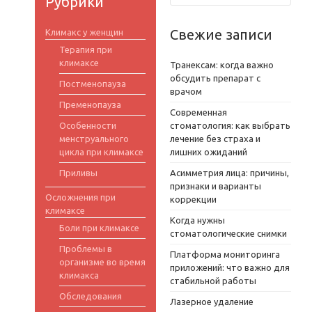
Рубрики
Свежие записи
Климакс у женщин
Терапия при
климаксе
Транексам: когда важно
обсудить препарат с
Постменопауза
врачом
Пременопауза
Современная
Особенности
стоматология: как выбрать
менструального
лечение без страха и
цикла при климаксе
лишних ожиданий
Приливы
Асимметрия лица: причины,
признаки и варианты
Осложнения при
коррекции
климаксе
Когда нужны
Боли при климаксе
стоматологические снимки
Проблемы в
Платформа мониторинга
организме во время
приложений: что важно для
климакса
стабильной работы
Обследования
Лазерное удаление