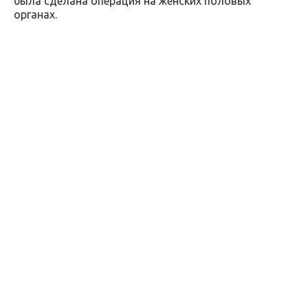
была сделана операция на женских половых
органах.