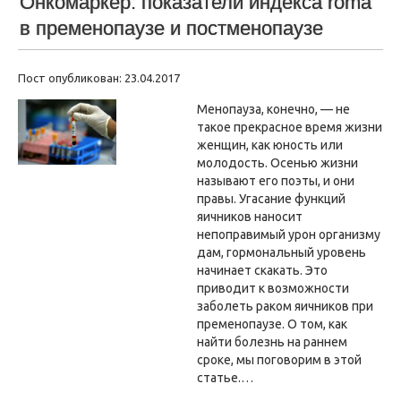
Онкомаркер: показатели индекса roma
в пременопаузе и постменопаузе
Пост опубликован: 23.04.2017
Менопауза, конечно, — не
такое прекрасное время жизни
женщин, как юность или
молодость. Осенью жизни
называют его поэты, и они
правы. Угасание функций
яичников наносит
непоправимый урон организму
дам, гормональный уровень
начинает скакать. Это
приводит к возможности
заболеть раком яичников при
пременопаузе. О том, как
найти болезнь на раннем
сроке, мы поговорим в этой
статье.…