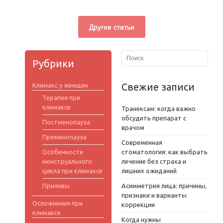
Другие статьи
Рубрики
Свежие записи
Климакс у женщин
Терапия при
климаксе
Транексам: когда важно
обсудить препарат с
Постменопауза
врачом
Пременопауза
Современная
Особенности
стоматология: как выбрать
менструального
лечение без страха и
цикла при климаксе
лишних ожиданий
Приливы
Асимметрия лица: причины,
признаки и варианты
Осложнения при
коррекции
климаксе
Когда нужны