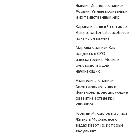
Эмилия Иванова
к записи
Хорьки: Умные проказники
и их таинственный мир
Карина
к записи
Что такое
Acinetobacter calcoaceticus и
почему он важен?
Марьям
к записи
Как
вступить в СРО
изыскателей в Москве:
руководство для
начинающих
Евангелина
к записи
Симптомы, лечение и
факторы, провоцирующие
развитие астмы при
климаксе
Георгий Михайлов
к записи
Жизнь в Москве: все о
видах квартир, которые
вас удивят