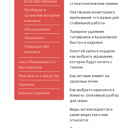
Боли при климаксе
стоматологические снимки
Проблемы в
Платформа мониторинга
организме во время
приложений: что важно для
климакса
стабильной работы
Обследования
Лазерное удаление
татуировок в Красноярске
Лишний вес
быстро и надежно
Операции при
Золотой кулон в подарок:
климаксе
как выбрать украшение,
Секс и беременность
которое будут носить с
при климаксе
теплом
Препараты и средства
Как питание влияет на
здоровье почек
Гормоны
Как выбрать нарколога в
Климакс у мужчин
Алматы: спокойный разбор
для семьи
Виды антиоксидантов и
какие вещества к ним
относятся