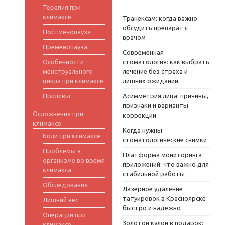
Терапия при
климаксе
Транексам: когда важно
обсудить препарат с
Постменопауза
врачом
Пременопауза
Современная
Особенности
стоматология: как выбрать
менструального
лечение без страха и
цикла при климаксе
лишних ожиданий
Приливы
Асимметрия лица: причины,
признаки и варианты
Осложнения при
коррекции
климаксе
Когда нужны
Боли при климаксе
стоматологические снимки
Проблемы в
Платформа мониторинга
организме во время
приложений: что важно для
климакса
стабильной работы
Обследования
Лазерное удаление
татуировок в Красноярске
Лишний вес
быстро и надежно
Операции при
Золотой кулон в подарок:
климаксе