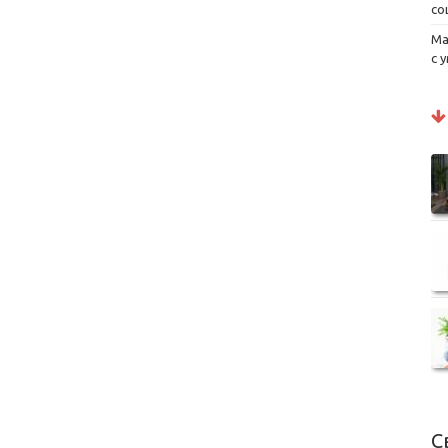
со
Ма
с 
С