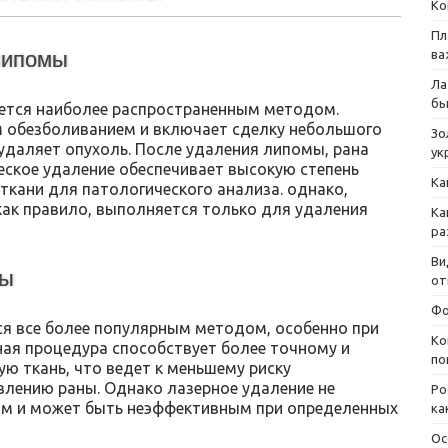
Ко
Пл
ва
липомы
Ла
бы
ется наиболее распространенным методом.
 обезболиванием и включает сделку небольшого
Зо
 удаляет опухоль. После удаления липомы, рана
ук
еское удаление обеспечивает высокую степень
Ка
ткани для патологического анализа. однако,
как правило, выполняется только для удаления
Ка
ра
Ви
мы
от
Фо
я все более популярным методом, особенно при
Ко
ная процедура способствует более точному и
по
 ткань, что ведет к меньшему риску
влению раны. Однако лазерное удаление не
Ро
ом и может быть неэффективным при определенных
ка
Ос