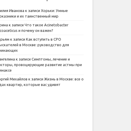
илия Иванова
к записи
Хорьки: Умные
оказники и их таинственный мир
рина
к записи
Что такое Acinetobacter
lcoaceticus и почему он важен?
рьям
к записи
Как вступить в СРО
ыскателей в Москве: руководство для
чинающих
ангелина
к записи
Симптомы, лечение и
кторы, провоцирующие развитие астмы при
имаксе
оргий Михайлов
к записи
Жизнь в Москве: все о
дах квартир, которые вас удивят