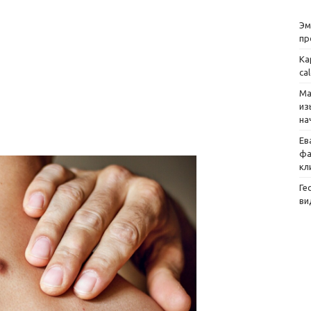
Эм
пр
Ка
ca
Ма
из
на
Ев
фа
кл
Ге
ви