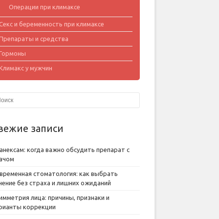
Операции при климаксе
Секс и беременность при климаксе
Препараты и средства
Гормоны
Климакс у мужчин
вежие записи
анексам: когда важно обсудить препарат с
ачом
временная стоматология: как выбрать
чение без страха и лишних ожиданий
имметрия лица: причины, признаки и
рианты коррекции