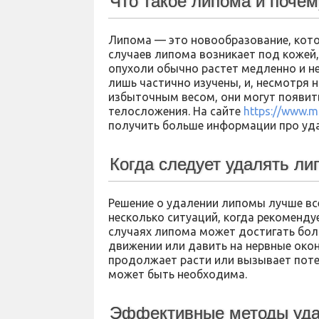
Что такое липома и почем
Липома — это новообразование, кото
случаев липома возникает под кожей,
опухоли обычно растет медленно и н
лишь частично изучены, и, несмотря 
избыточным весом, они могут появить
телосложения. На сайте
https://www.m
получить больше информации про уд
Когда следует удалять ли
Решение о удалении липомы лучше все
несколько ситуаций, когда рекоменду
случаях липома может достигать бо
движении или давить на нервные око
продолжает расти или вызывает поте
может быть необходима.
Эффективные методы уд