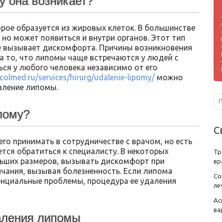
у она возникает?
рое образуется из жировых клеток. В большинстве
 но может появиться и внутри органов. Этот тип
е вызывает дискомфорта. Причины возникновения
на то, что липомы чаще встречаются у людей с
ся у любого человека независимо от его
colmed.ru/services/hirurg/udalenie-lipomy/
можно
аление липомы.
пому?
С
го принимать в сотрудничестве с врачом, но есть
ется обратиться к специалисту. В некоторых
Тр
льших размеров, вызывать дискомфорт при
вр
нчания, вызывая болезненность. Если липома
Со
нциальные проблемы, процедура ее удаления
ле
Ас
ва
аления липомы