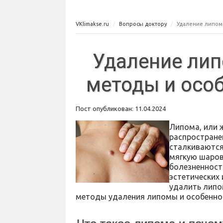
VKlimakse.ru
Вопросы доктору
Удаление липом
Удаление ли
методы и осо
Пост опубликован: 11.04.2024
Липома, или 
распростране
сталкиваются
мягкую шаров
болезненност
эстетических
удалить липо
методы удаления липомы и особенно