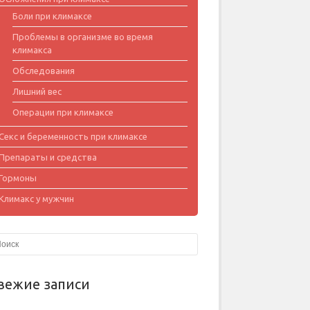
Боли при климаксе
Проблемы в организме во время
климакса
Обследования
Лишний вес
Операции при климаксе
Секс и беременность при климаксе
Препараты и средства
Гормоны
Климакс у мужчин
вежие записи