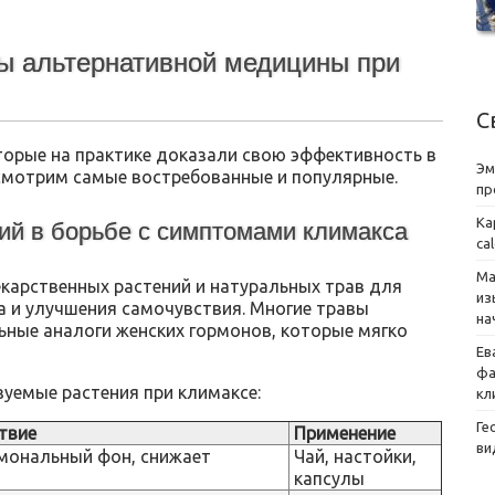
ы альтернативной медицины при
С
орые на практике доказали свою эффективность в
Эм
смотрим самые востребованные и популярные.
пр
Ка
ий в борьбе с симптомами климакса
ca
Ма
карственных растений и натуральных трав для
из
 и улучшения самочувствия. Многие травы
на
ные аналоги женских гормонов, которые мягко
Ев
фа
уемые растения при климаксе:
кл
Ге
твие
Применение
ви
рмональный фон, снижает
Чай, настойки,
капсулы