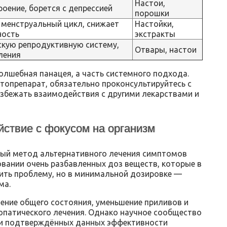
Настои,
оение, борется с депрессией
порошки
 менструальный цикл, снижает
Настойки,
ность
экстракты
скую репродуктивную систему,
Отвары, настои
ления
олшебная панацея, а часть системного подхода.
топрепарат, обязательно проконсультируйтесь с
збежать взаимодействия с другими лекарствами и
йствие с фокусом на организм
ный метод альтернативного лечения симптомов
овании очень разбавленных доз веществ, которые в
бить проблему, но в минимальной дозировке —
ма.
ние общего состояния, уменьшение приливов и
опатического лечения. Однако научное сообщество
, и подтверждённых данных эффективности