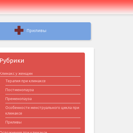
Приливы
Рубрики
Климакс у женщин
Терапия при климаксе
Постменопауза
Пременопауза
Особенности менструального цикла при
климаксе
Приливы
Осложнения при климаксе