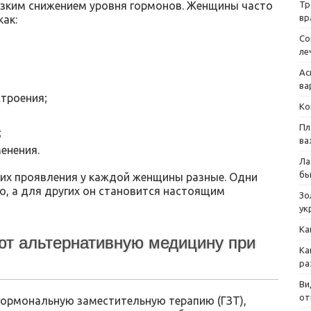
Тр
езким снижением уровня гормонов. Женщины часто
вр
ак:
Со
ле
Ас
ва
троения;
Ко
Пл
;
ва
менения.
Ла
бы
 их проявления у каждой женщины разные. Одни
о, а для других он становится настоящим
Зо
ук
Ка
т альтернативную медицину при
Ка
ра
Ви
от
ормональную заместительную терапию (ГЗТ),