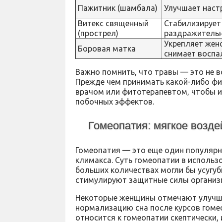
Пажитник (шамбала)
Улучшает настр
Витекс священный
Стабилизирует
(прострел)
раздражитель
Укрепляет жен
Боровая матка
снимает воспа
Важно помнить, что травы — это не в
Прежде чем принимать какой-либо фи
врачом или фитотерапевтом, чтобы и
побочных эффектов.
Гомеопатия: мягкое возде
Гомеопатия — это еще один популяр
климакса. Суть гомеопатии в использ
больших количествах могли бы усугу
стимулируют защитные силы организ
Некоторые женщины отмечают улучше
нормализацию сна после курсов гоме
относится к гомеопатии скептически