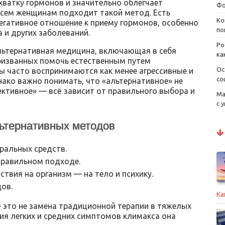
хватку гормонов и значительно облегчает
Фо
сем женщинам подходит такой метод. Есть
Ко
негативное отношение к приему гормонов, особенно
по
 и других заболеваний.
Ро
льтернативная медицина, включающая в себя
ка
призванных помочь естественным путем
Ос
ы часто воспринимаются как менее агрессивные и
со
нако важно понимать, что «альтернативное» не
ективное» — всё зависит от правильного выбора и
Ма
с 
ьтернативных методов
ральных средств.
равильном подходе.
твия на организм — на тело и психику.
ов.
Ка
 это не замена традиционной терапии в тяжелых
ния легких и средних симптомов климакса она