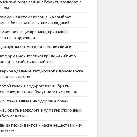
анексам: когда важно обсудить препарат с
ачом
временная стоматология: как выбрать
чение без страха и лишних ожиданий
имметрия лица: причины, признаки и
рианты коррекции
гда нужны стоматологические снимки
атформа мониторинга приложений: что
жно для стабильной работы
зерное удаление татуировок в Красноярске
стро и надежно
лотой кулон в подарок: как выбрать
рашение, которое будут носить с теплом
к питание влияет на здоровье почек
к выбрать нарколога в Алматы: спокойный
збор для семьи
ды антиоксидантов и какие вещества к ним
носятся