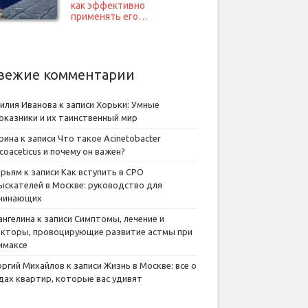
как эффективно
применять его…
вежие комментарии
илия Иванова
к записи
Хорьки: Умные
оказники и их таинственный мир
рина
к записи
Что такое Acinetobacter
lcoaceticus и почему он важен?
рьям
к записи
Как вступить в СРО
ыскателей в Москве: руководство для
чинающих
ангелина
к записи
Симптомы, лечение и
кторы, провоцирующие развитие астмы при
имаксе
оргий Михайлов
к записи
Жизнь в Москве: все о
дах квартир, которые вас удивят