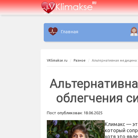
Главная
VKlimakse.ru
Разное
Альтернативная медицина:
Альтернативна
облегчения с
Пост опубликован: 18.06.2025
Климакс — эт
который сопр
хотя это явл