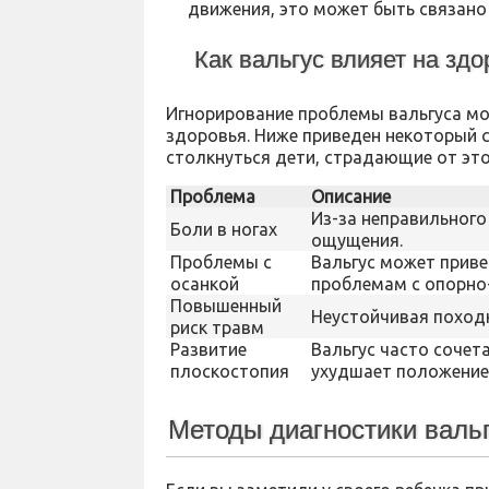
движения, это может быть связано 
Как вальгус влияет на зд
Игнорирование проблемы вальгуса м
здоровья. Ниже приведен некоторый 
столкнуться дети, страдающие от эт
Проблема
Описание
Из-за неправильного
Боли в ногах
ощущения.
Проблемы с
Вальгус может приве
осанкой
проблемам с опорно
Повышенный
Неустойчивая походк
риск травм
Развитие
Вальгус часто сочет
плоскостопия
ухудшает положение
Методы диагностики валь