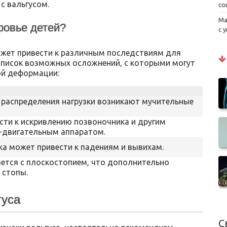
с вальгусом.
со
Ма
оровье детей?
с 
ожет привести к различным последствиям для
список возможных осложнений, с которыми могут
ой деформации:
 распределения нагрузки возникают мучительные
сти к искривлению позвоночника и другим
-двигательным аппаратом.
а может привести к падениям и вывихам.
ается с плоскостопием, что дополнительно
 стопы.
гуса
С