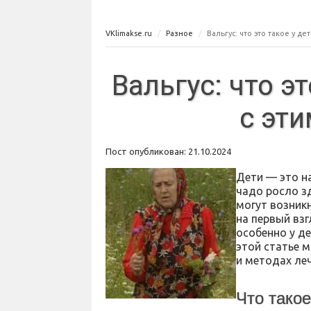
VKlimakse.ru
Разное
Вальгус: что это такое у де
Вальгус: что эт
с эт
Пост опубликован: 21.10.2024
Дети — это н
чадо росло з
могут возник
на первый взг
особенно у де
этой статье м
и методах ле
Что такое