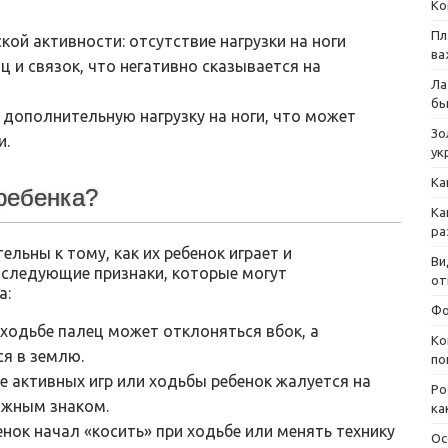
Ко
Пл
ой активности: отсутствие нагрузки на ноги
ва
 и связок, что негативно сказывается на
Ла
бы
 дополнительную нагрузку на ноги, что может
Зо
и.
ук
Ка
 ребенка?
Ка
ра
льны к тому, как их ребенок играет и
Ви
 следующие признаки, которые могут
от
а:
Фо
 ходьбе палец может отклоняться вбок, а
Ко
ся в землю.
по
ле активных игр или ходьбы ребенок жалуется на
Ро
вожным знаком.
ка
енок начал «косить» при ходьбе или менять технику
Ос