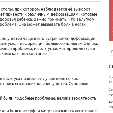
 стопы, при котором наблюдается её выворот
жет привести к различным деформациям, которые
доровья ребенка. Важно понимать, что вальгус у
проблема. Она может вызывать боли в ногах,
.
, но у детей чаще всего встречается деформация
«вальгусная деформация большого пальца». Однако
венная проблема, и вальгус может проявляться в
акими как плоскостопие.
С
Тр
я вальгуса позволяет лучше понять, как
вр
ет риск его возникновения у детей. Основные
Со
ле
ей были подобные проблемы, велика вероятность
Ас
ва
е или большие туфли могут оказывать негативное