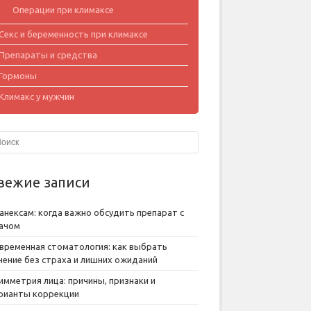
Операции при климаксе
Секс и беременность при климаксе
Препараты и средства
Гормоны
Климакс у мужчин
вежие записи
анексам: когда важно обсудить препарат с
ачом
временная стоматология: как выбрать
чение без страха и лишних ожиданий
имметрия лица: причины, признаки и
рианты коррекции