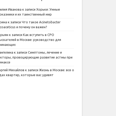
илия Иванова
к записи
Хорьки: Умные
оказники и их таинственный мир
рина
к записи
Что такое Acinetobacter
lcoaceticus и почему он важен?
рьям
к записи
Как вступить в СРО
ыскателей в Москве: руководство для
чинающих
ангелина
к записи
Симптомы, лечение и
кторы, провоцирующие развитие астмы при
имаксе
оргий Михайлов
к записи
Жизнь в Москве: все о
дах квартир, которые вас удивят