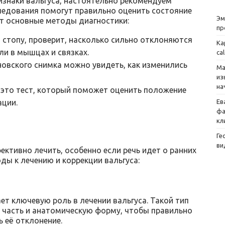
ризнаки вальгуса, настоятельно рекомендуем
следования помогут правильно оценить состояние
Эм
от основные методы диагностики:
пр
 стопу, проверит, насколько сильно отклоняются
Ка
ли в мышцах и связках.
ca
новского снимка можно увидеть, как изменились
Ма
из
на
 это тест, который поможет оценить положение
ации.
Ев
фа
кл
Ге
ви
ективно лечить, особенно если речь идет о ранних
ы к лечению и коррекции вальгуса:
ет ключевую роль в лечении вальгуса. Такой тип
часть и анатомическую форму, чтобы правильно
 её отклонение.