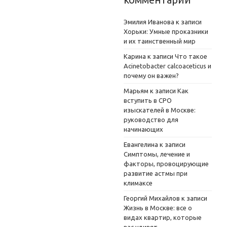
Эмилия Иванова
к записи
Хорьки: Умные проказники
и их таинственный мир
Карина
к записи
Что такое
Acinetobacter calcoaceticus и
почему он важен?
Марьям
к записи
Как
вступить в СРО
изыскателей в Москве:
руководство для
начинающих
Евангелина
к записи
Симптомы, лечение и
факторы, провоцирующие
развитие астмы при
климаксе
Георгий Михайлов
к записи
Жизнь в Москве: все о
видах квартир, которые
вас удивят