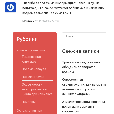
Спасибо за полезную информацию! Теперь я лучше
понимаю, что такое метгемоглобинемия и как важно
вовремя заметить её симптомы.
Ирина
в
02.12.2025 в 04:28
Рубрики
Свежие записи
Климакс у женщин
Терапия при
климаксе
Транексам: когда важно
обсудить препарат с
Постменопауза
врачом
Пременопауза
Современная
Особенности
стоматология: как выбрать
менструального
лечение без страха и
цикла при климаксе
лишних ожиданий
Приливы
Асимметрия лица: причины,
признаки и варианты
Осложнения при
коррекции