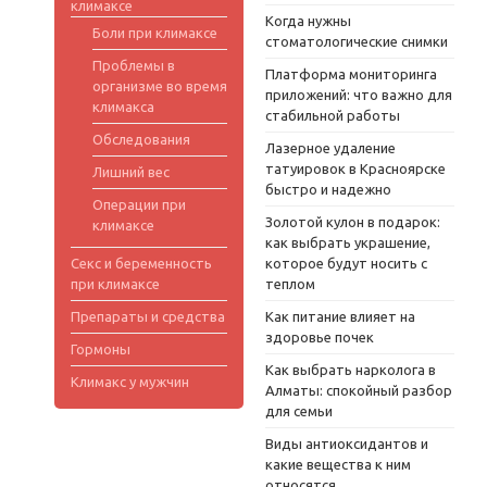
климаксе
Когда нужны
Боли при климаксе
стоматологические снимки
Проблемы в
Платформа мониторинга
организме во время
приложений: что важно для
климакса
стабильной работы
Обследования
Лазерное удаление
татуировок в Красноярске
Лишний вес
быстро и надежно
Операции при
Золотой кулон в подарок:
климаксе
как выбрать украшение,
Секс и беременность
которое будут носить с
при климаксе
теплом
Препараты и средства
Как питание влияет на
здоровье почек
Гормоны
Как выбрать нарколога в
Климакс у мужчин
Алматы: спокойный разбор
для семьи
Виды антиоксидантов и
какие вещества к ним
относятся