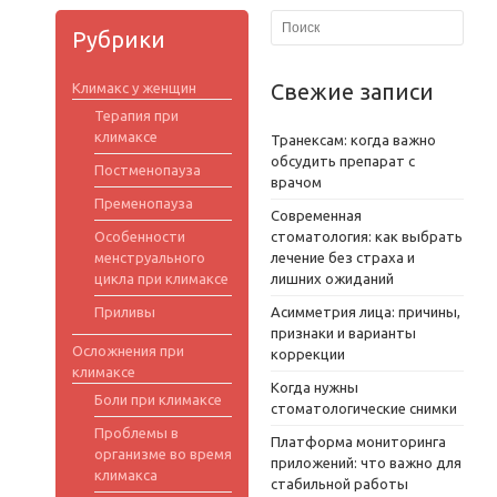
Рубрики
Свежие записи
Климакс у женщин
Терапия при
климаксе
Транексам: когда важно
обсудить препарат с
Постменопауза
врачом
Пременопауза
Современная
Особенности
стоматология: как выбрать
менструального
лечение без страха и
цикла при климаксе
лишних ожиданий
Приливы
Асимметрия лица: причины,
признаки и варианты
Осложнения при
коррекции
климаксе
Когда нужны
Боли при климаксе
стоматологические снимки
Проблемы в
Платформа мониторинга
организме во время
приложений: что важно для
климакса
стабильной работы