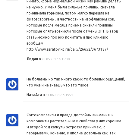
ничего, кроме нормальной жизни как раньше делать
не нужно. У меня были сильные приливы, сначала
принимала гормоны, потом мягко перешла на
фитоэстрогены , в частности на изофлавоны сои,
которые после месяца приема снизили приливы,
которые опять возникли после отмены ЗГТ. В этоц
стать можно про них почитать и про климакс
вообщем
http://www.saratov.kp.ru/daily/26652/3673187/
Лидия
в
28.05.2017 в 15:30
Не болезнь, но так много каких-то болевых ощущений,
что уже и не знаешь что это такое.
НатаАта
в
21.06.2017 в 19:21
Фитокомплексы и правда достойны внимания, и
компоненты растительные и свойства у них хорошие.
Я второй год капсулы эстровэл принимаю, с
перерывами, конечно, и вполне довольна как, так