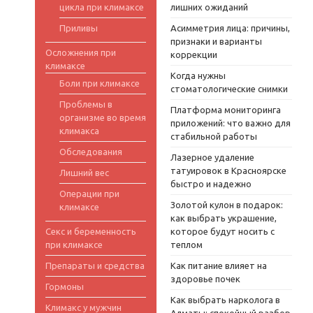
цикла при климаксе
лишних ожиданий
Приливы
Асимметрия лица: причины,
признаки и варианты
Осложнения при
коррекции
климаксе
Когда нужны
Боли при климаксе
стоматологические снимки
Проблемы в
Платформа мониторинга
организме во время
приложений: что важно для
климакса
стабильной работы
Обследования
Лазерное удаление
татуировок в Красноярске
Лишний вес
быстро и надежно
Операции при
Золотой кулон в подарок:
климаксе
как выбрать украшение,
Секс и беременность
которое будут носить с
при климаксе
теплом
Препараты и средства
Как питание влияет на
здоровье почек
Гормоны
Как выбрать нарколога в
Климакс у мужчин
Алматы: спокойный разбор