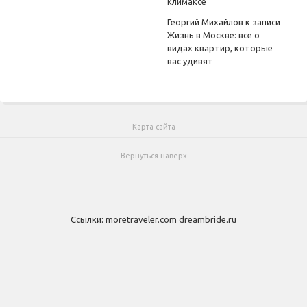
климаксе
Георгий Михайлов
к записи
Жизнь в Москве: все о
видах квартир, которые
вас удивят
Карта сайта
Вернуться наверх
Ссылки:
moretraveler.com
dreambride.ru