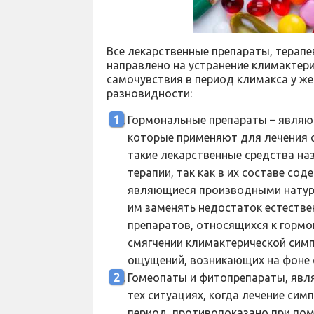
Все лекарственные препараты, терапе
направлено на устранение климактер
самочувствия в период климакса у ж
разновидности:
Гормональные препараты – являю
которые применяют для лечения 
такие лекарственные средства н
терапии, так как в их составе с
являющиеся производными натурал
им заменять недостаток естестве
препаратов, относящихся к гормо
смягчении климактерической сим
ощущений, возникающих на фоне 
Гомеопаты и фитопрепараты, явл
тех ситуациях, когда лечение си
период, противопоказано при по