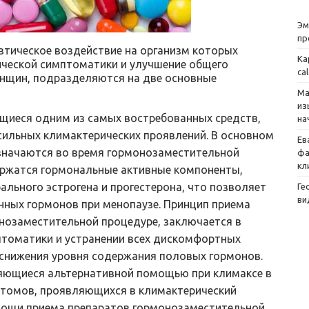
Эм
пр
втическое воздействие на организм которых
Ка
ической симптоматики и улучшение общего
ca
енщин, подразделяются на две основные
Ма
из
щиеся одним из самых востребованных средств,
на
сильных климактерических проявлений. В основном
Ев
азначаются во время гормонозаместительной
фа
кл
одержатся гормональные активные компоненты,
ьного эстрогена и прогестерона, что позволяет
Ге
ви
нных гормонов при менопаузе. Принцип приема
нозаместительной процедуре, заключается в
птоматики и устранении всех дискомфортных
снижения уровня содержания половых гормонов.
яющиеся альтернативной помощью при климаксе в
мптомов, проявляющихся в климактерический
мощи приема препаратов гормонозаместительной