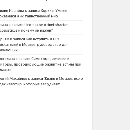
илия Иванова
к записи
Хорьки: Умные
оказники и их таинственный мир
рина
к записи
Что такое Acinetobacter
lcoaceticus и почему он важен?
рьям
к записи
Как вступить в СРО
ыскателей в Москве: руководство для
чинающих
ангелина
к записи
Симптомы, лечение и
кторы, провоцирующие развитие астмы при
имаксе
оргий Михайлов
к записи
Жизнь в Москве: все о
дах квартир, которые вас удивят