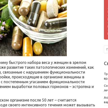
чину быстрого набора веса у женщин в зрелом
С
акже развитие таких патологических изменений, как
и, связанные с нарушением функциональности
Тр
ройки, происходящие в организме женщины в
вр
 с постепенным угасанием функциональности
Со
жением выработки половых гормонов – эстрогена и
ле
Ас
ком организме после 50 лет – считается
ва
ходе своего интенсивного течения может вызывать