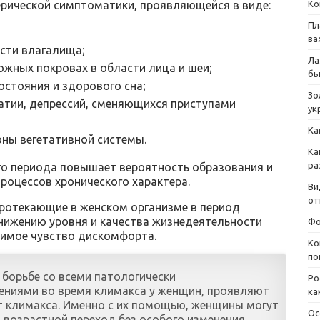
рической симптоматики, проявляющейся в виде:
Ко
Пл
ва
сти влагалища;
Ла
ожных покровах в области лица и шеи;
бы
стояния и здорового сна;
Зо
патии, депрессий, сменяющихся приступами
ук
Ка
оны вегетативной системы.
Ка
ра
ого периода повышает вероятность образования и
роцессов хронического характера.
Ви
от
протекающие в женском организме в период
нижению уровня и качества жизнедеятельности
Фо
пимое чувство дискомфорта.
Ко
по
борьбе со всеми патологически
Ро
ениями во время климакса у женщин, проявляют
ка
т климакса. Именно с их помощью, женщины могут
Ос
возрастной переход без особого изменения