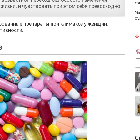
со
 жизни, и чувствовать при этом себя превосходно.
Ма
с 
ованные препараты при климаксе у женщин,
тивности.
в
С