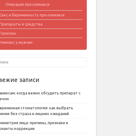
Операции при климаксе
Секс и беременность при климаксе
Препараты и средства
Гормоны
Климакс у мужчин
вежие записи
анексам: когда важно обсудить препарат с
ачом
временная стоматология: как выбрать
чение без страха и лишних ожиданий
имметрия лица: причины, признаки и
рианты коррекции