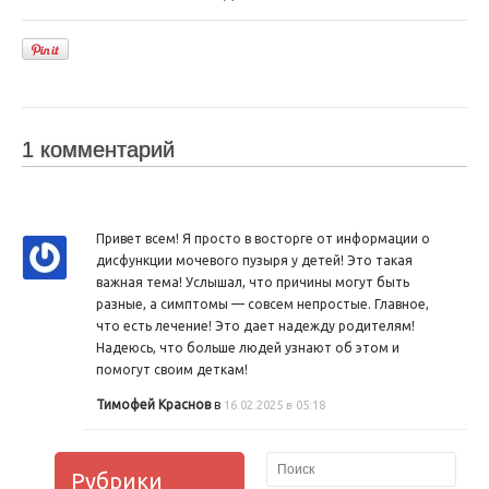
1 комментарий
Привет всем! Я просто в восторге от информации о
дисфункции мочевого пузыря у детей! Это такая
важная тема! Услышал, что причины могут быть
разные, а симптомы — совсем непростые. Главное,
что есть лечение! Это дает надежду родителям!
Надеюсь, что больше людей узнают об этом и
помогут своим деткам!
Тимофей Краснов
в
16.02.2025 в 05:18
Рубрики