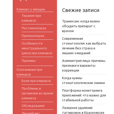
Свежие записи
Климакс у женщин
Терапия при
климаксе
Транексам: когда важно
обсудить препарат с
Постменопауза
врачом
Пременопауза
Современная
Особенности
стоматология: как выбрать
менструального
лечение без страха и
цикла при климаксе
лишних ожиданий
Приливы
Асимметрия лица: причины,
признаки и варианты
Осложнения при
коррекции
климаксе
Когда нужны
Боли при климаксе
стоматологические снимки
Проблемы в
Платформа мониторинга
организме во время
приложений: что важно для
климакса
стабильной работы
Обследования
Лазерное удаление
татуировок в Красноярске
Лишний вес