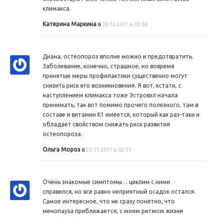
климакса.
Катерина Маркина
в
30.10.2017 в 03:58
Диана, остеопороз вполне можно и предотвратить.
Заболевание, конечно, страшное, но вовремя
принятые меры профилактики существенно могут
снизить риск его возникновения. Я вот, кстати, с
наступлением климакса тоже Эстровэл начала
принимать, так вот помимо прочего полезного, там в
составе и витамин К1 имеется, который как раз-таки и
обладает свойством снижать риск развития
остеопороза.
Ольга Мороз
в
20.11.2017 в 02:11
Очень знакомые симптомы… циклим с ними
справился, но все равно неприятный осадок остался.
Самое интересное, что не сразу понятно, что
менопауза приближается, с моим ритмом жизни