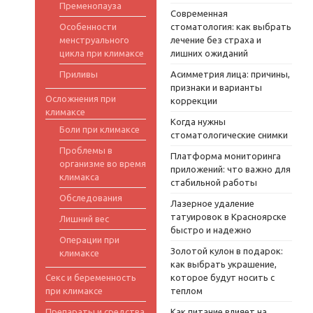
Пременопауза
Современная
Особенности
стоматология: как выбрать
менструального
лечение без страха и
цикла при климаксе
лишних ожиданий
Приливы
Асимметрия лица: причины,
признаки и варианты
Осложнения при
коррекции
климаксе
Когда нужны
Боли при климаксе
стоматологические снимки
Проблемы в
Платформа мониторинга
организме во время
приложений: что важно для
климакса
стабильной работы
Обследования
Лазерное удаление
татуировок в Красноярске
Лишний вес
быстро и надежно
Операции при
Золотой кулон в подарок:
климаксе
как выбрать украшение,
Секс и беременность
которое будут носить с
при климаксе
теплом
Препараты и средства
Как питание влияет на