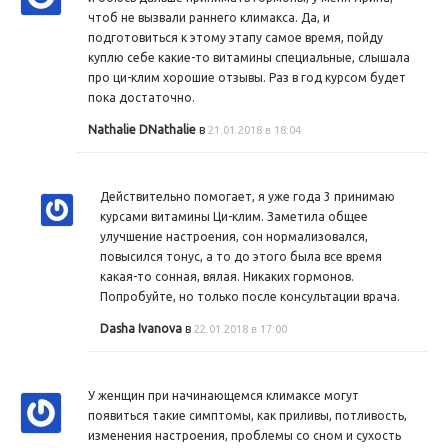
чтоб не вызвали раннего климакса. Да, и
подготовиться к этому этапу самое время, пойду
куплю себе какие-то витамины специальные, слышала
про ци-клим хорошие отзывы. Раз в год курсом будет
пока достаточно.
Nathalie DNathalie
в
21.01.2018 в 18:04
Действительно помогает, я уже года 3 принимаю
курсами витамины Ци-клим. Заметила общее
улучшение настроения, сон нормализовался,
повысился тонус, а то до этого была все время
какая-то сонная, вялая. Никаких гормонов.
Попробуйте, но только после консультации врача.
Dasha Ivanova
в
22.01.2018 в 17:00
У женщин при начинающемся климаксе могут
появиться такие симптомы, как приливы, потливость,
изменения настроения, проблемы со сном и сухость