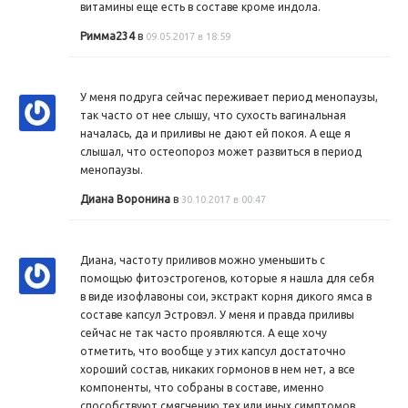
витамины еще есть в составе кроме индола.
Римма234
в
09.05.2017 в 18:59
У меня подруга сейчас переживает период менопаузы,
так часто от нее слышу, что сухость вагинальная
началась, да и приливы не дают ей покоя. А еще я
слышал, что остеопороз может развиться в период
менопаузы.
Диана Воронина
в
30.10.2017 в 00:47
Диана, частоту приливов можно уменьшить с
помощью фитоэстрогенов, которые я нашла для себя
в виде изофлавоны сои, экстракт корня дикого ямса в
составе капсул Эстровэл. У меня и правда приливы
сейчас не так часто проявляются. А еще хочу
отметить, что вообще у этих капсул достаточно
хороший состав, никаких гормонов в нем нет, а все
компоненты, что собраны в составе, именно
способствуют смягчению тех или иных симптомов