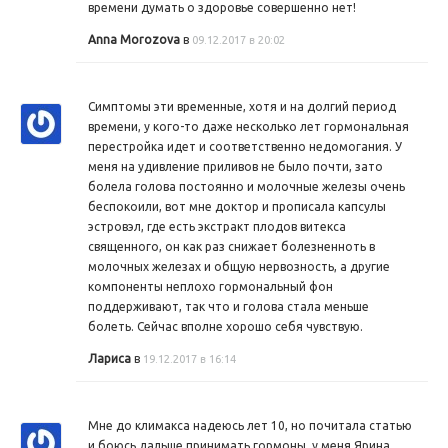
времени думать о здоровье совершенно нет!
Anna Morozova
в
09.12.2017 в 20:02
Симптомы эти временные, хотя и на долгий период
времени, у кого-то даже несколько лет гормональная
перестройка идет и соответственно недомогания. У
меня на удивление приливов не было почти, зато
болела голова постоянно и молочные железы очень
беспокоили, вот мне доктор и прописала капсулы
эстровэл, где есть экстракт плодов витекса
священного, он как раз снижает болезненноть в
молочных железах и общую нервозность, а другие
компоненты неплохо гормональный фон
поддерживают, так что и голова стала меньше
болеть. Сейчас вполне хорошо себя чувствую.
Лариса
в
19.12.2017 в 16:14
Мне до климакса надеюсь лет 10, но почитала статью
и боюсь дальше принимать гормоны, у меня Ярина,