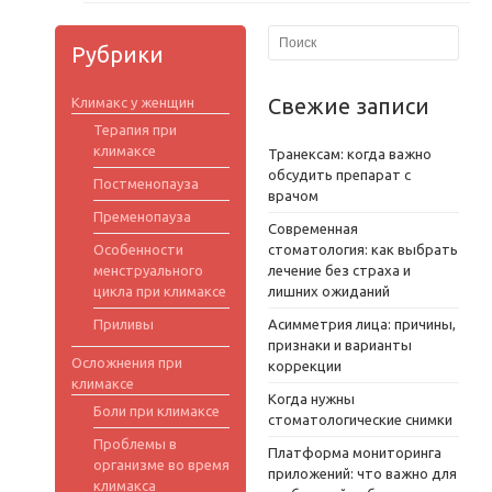
Рубрики
Свежие записи
Климакс у женщин
Терапия при
климаксе
Транексам: когда важно
обсудить препарат с
Постменопауза
врачом
Пременопауза
Современная
Особенности
стоматология: как выбрать
менструального
лечение без страха и
цикла при климаксе
лишних ожиданий
Приливы
Асимметрия лица: причины,
признаки и варианты
Осложнения при
коррекции
климаксе
Когда нужны
Боли при климаксе
стоматологические снимки
Проблемы в
Платформа мониторинга
организме во время
приложений: что важно для
климакса