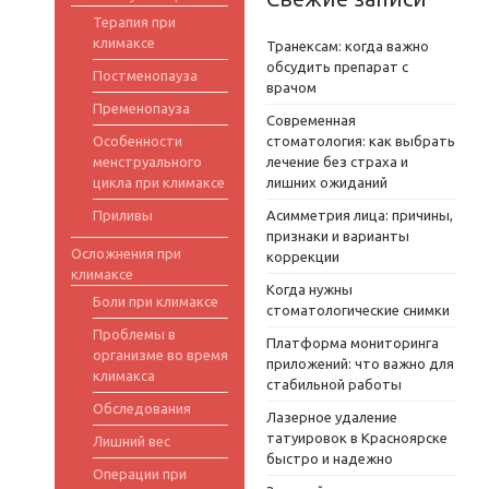
Терапия при
климаксе
Транексам: когда важно
обсудить препарат с
Постменопауза
врачом
Пременопауза
Современная
Особенности
стоматология: как выбрать
менструального
лечение без страха и
цикла при климаксе
лишних ожиданий
Приливы
Асимметрия лица: причины,
признаки и варианты
Осложнения при
коррекции
климаксе
Когда нужны
Боли при климаксе
стоматологические снимки
Проблемы в
Платформа мониторинга
организме во время
приложений: что важно для
климакса
стабильной работы
Обследования
Лазерное удаление
татуировок в Красноярске
Лишний вес
быстро и надежно
Операции при