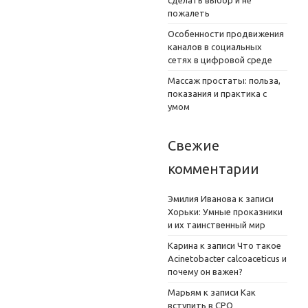
сделать выбор и не
пожалеть
Особенности продвижения
каналов в социальных
сетях в цифровой среде
Массаж простаты: польза,
показания и практика с
умом
Свежие
комментарии
Эмилия Иванова
к записи
Хорьки: Умные проказники
и их таинственный мир
Карина
к записи
Что такое
Acinetobacter calcoaceticus и
почему он важен?
Марьям
к записи
Как
вступить в СРО