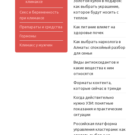
Золотой кулон в подарок:
климаксе
как выбрать украшение,
Секс и беременность
которое будут носить с
при климаксе
теплом
Препараты и средства
Как питание влияет на
здоровье почек
Гормоны
Как выбрать нарколога в
Климакс у мужчин
Алматы: спокойный разбор
для семьи
Виды антиоксидантов и
какие вещества к ним
относятся
Форматы контента,
которые сейчас в тренде
Когда действительно
нужно УЗИ: понятные
показания и практические
ситуации
Российская платформа
управления кластерами: как