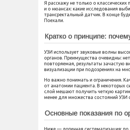
Я расскажу не только о классических п
и о нюансах: какие исследования выб
трансректальный датчик. В конце буд
Поехали.
Кратко о принципе: почем
УЗИ использует звуковые волны высо
органов. Преимущества очевидны: не
повторяемая, результаты зачастую в
визуализации при подозрениях на мно
Но важно понимать и ограничения. Ка
от анатомии пациента. В некоторых с
слой мешают получить четкую картин
менее для множества состояний УЗИ о
Основные показания по о
Ниже — логичная систематизация: по