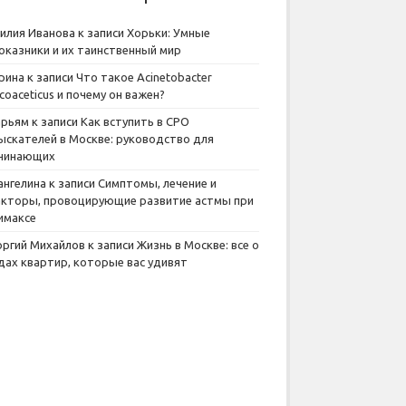
илия Иванова
к записи
Хорьки: Умные
оказники и их таинственный мир
рина
к записи
Что такое Acinetobacter
lcoaceticus и почему он важен?
рьям
к записи
Как вступить в СРО
ыскателей в Москве: руководство для
чинающих
ангелина
к записи
Симптомы, лечение и
кторы, провоцирующие развитие астмы при
имаксе
оргий Михайлов
к записи
Жизнь в Москве: все о
дах квартир, которые вас удивят