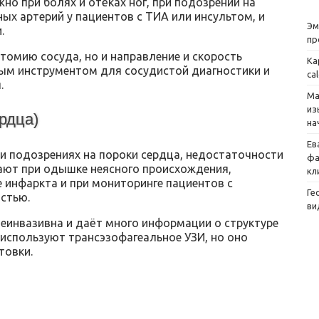
но при болях и отёках ног, при подозрении на
ных артерий у пациентов с ТИА или инсультом, и
Эм
.
пр
томию сосуда, но и направление и скорость
Ка
мым инструментом для сосудистой диагностики и
ca
.
Ма
из
рдца)
на
Ев
 подозрениях на пороки сердца, недостаточности
фа
ают при одышке неясного происхождения,
кл
 инфаркта и при мониторинге пациентов с
Ге
стью.
ви
еинвазивна и даёт много информации о структуре
 используют трансэзофагеальное УЗИ, но оно
товки.