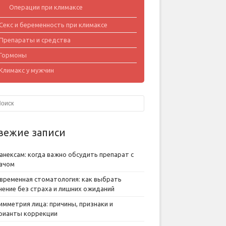
Операции при климаксе
Секс и беременность при климаксе
Препараты и средства
Гормоны
Климакс у мужчин
вежие записи
анексам: когда важно обсудить препарат с
ачом
временная стоматология: как выбрать
чение без страха и лишних ожиданий
имметрия лица: причины, признаки и
рианты коррекции