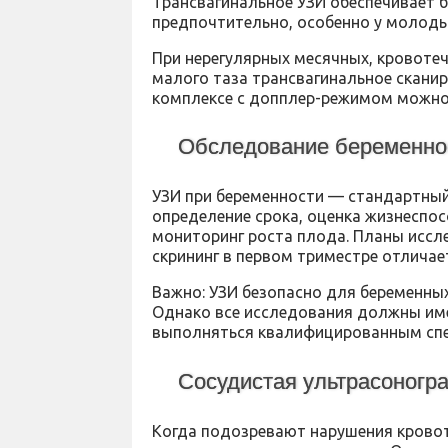
Трансвагинальное УЗИ обеспечивает б
предпочтительно, особенно у молоды
При нерегулярных месячных, кровотеч
малого таза трансвагинальное скани
комплексе с допплер-режимом можно
Обследование беременнос
УЗИ при беременности — стандартный
определение срока, оценка жизнеспос
мониторинг роста плода. Планы иссле
скрининг в первом триместре отличае
Важно: УЗИ безопасно для беременны
Однако все исследования должны име
выполняться квалифицированным сп
Сосудистая ультрасоногр
Когда подозревают нарушения кровот