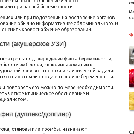
олее высокое разрешение и часто
со
х или при ранней беременности.
Ма
ениях или при подозрении на воспаление органов
с 
рование обычно информативнее абдоминального. В
 оценить кровоснабжение образований.
ти (акушерское УЗИ)
 контроль: подтверждение факта беременности,
обности эмбриона, скрининг аномалий и
дований зависят от срока и клинической задачи:
тся от анатомии плода в середине беременности.
х и повторять его можно по мере необходимости.
ть чёткое клиническое обоснование и
ециалистом.
афия (дуплекс/допплер)
ока, стенозы или тромбы, назначают
С