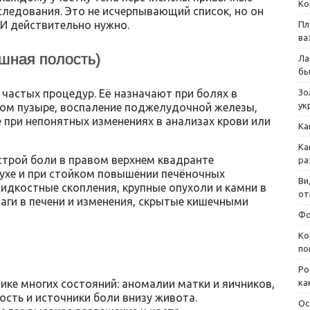
Ко
следования. Это не исчерпывающий список, но он
ЗИ действительно нужно.
Пл
ва
шная полость)
Ла
бы
частых процедур. Её назначают при болях в
Зо
ук
ном пузыре, воспаление поджелудочной железы,
е при непонятных изменениях в анализах крови или
Ка
Ка
строй боли в правом верхнем квадранте
ра
тухе и при стойком повышении печёночных
Ви
идкостные скопления, крупные опухоли и камни в
от
аги в печени и изменения, скрытые кишечными
Фо
Ко
по
Ро
ике многих состояний: аномалии матки и яичников,
ка
сть и источники боли внизу живота.
Ос