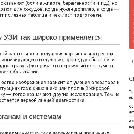
оказаниях (боли в животе, беременности и т.д.), но
ирают для сосудов, когда нужен допплер, а когда —
ет полезная таблица и чек-лист подготовки.
у УЗИ так широко применяется
кой частоты для получения картинок внутренних
т ионизирующего излучения, процедура быстрая и
идны сразу. Для врача это первичный инструмент
гие заболевания.
С
чество изображения зависит от умения оператора и
итуациях газ в кишечнике или плотный жировой
Тр
ку — тогда назначают другие исследования. Тем не
вр
стается первой линией диагностики.
Со
ле
рганам и системам
Ас
ва
 каждому участку тела перечислены привычные