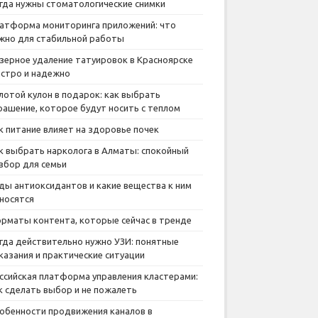
гда нужны стоматологические снимки
атформа мониторинга приложений: что
жно для стабильной работы
зерное удаление татуировок в Красноярске
стро и надежно
лотой кулон в подарок: как выбрать
рашение, которое будут носить с теплом
к питание влияет на здоровье почек
к выбрать нарколога в Алматы: спокойный
збор для семьи
ды антиоксидантов и какие вещества к ним
носятся
рматы контента, которые сейчас в тренде
гда действительно нужно УЗИ: понятные
казания и практические ситуации
ссийская платформа управления кластерами:
к сделать выбор и не пожалеть
обенности продвижения каналов в