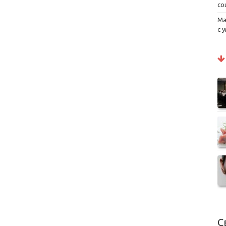
со
Ма
с 
С