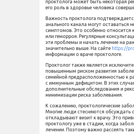
проктолога может быть некоторая реп
его роль в здоровье человека соверш
Важность проктолога подтверждается
анального канала могут оставаться 
симптомов. Это особенно относится 
или геморроя. Регулярные консульта
эти проблемы и начать лечение на ра
значительно выше. На сайте
https://pr
информации о враче проктологе.
Проктолог также является исключит
повышенным риском развития заболев
семейной предрасположенностью к ра
с иммунным дефицитом. В этих случа
дополнительные обследования и рек
минимизации риска заболевания.
К сожалению, проктологические забо
Многие люди стесняются обсуждать с
откладывают визит к врачу. Это прив
проктологу уже в стадии, когда забол
лечении. Поэтому важно рассеять та