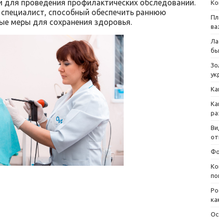
и для проведения профилактических обследований.
Ко
а специалист, способный обеспечить раннюю
Пл
ые меры для сохранения здоровья.
ва
Ла
бы
Зо
ук
Ка
Ка
ра
Ви
от
Фо
Ко
по
Ро
ка
Ос