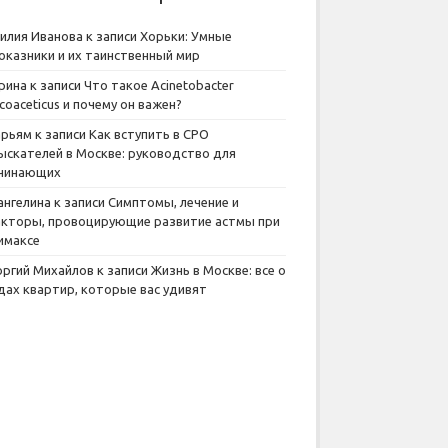
илия Иванова
к записи
Хорьки: Умные
оказники и их таинственный мир
рина
к записи
Что такое Acinetobacter
lcoaceticus и почему он важен?
рьям
к записи
Как вступить в СРО
ыскателей в Москве: руководство для
чинающих
ангелина
к записи
Симптомы, лечение и
кторы, провоцирующие развитие астмы при
имаксе
оргий Михайлов
к записи
Жизнь в Москве: все о
дах квартир, которые вас удивят