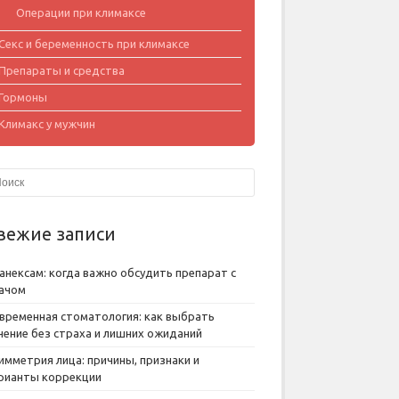
Операции при климаксе
Секс и беременность при климаксе
Препараты и средства
Гормоны
Климакс у мужчин
вежие записи
анексам: когда важно обсудить препарат с
ачом
временная стоматология: как выбрать
чение без страха и лишних ожиданий
имметрия лица: причины, признаки и
рианты коррекции