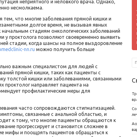
утация неприятного и неловкого врача. Однако,
енно несмолкаема.
 тем, что многие заболевания прямой кишки и
незаметными долгое время, не вызывая явных
к начальным стадиям онкологических заболеваний
ции у проктолога позволяют своевременно выявить
нней стадии, когда шансы на полное выздоровление
omedclinic-nn.ru
можно получить больше
ельно важным специалистом для людей с
аний прямой кишки, таких как пациенты с
ку толстой кишки или заболеваниями, связанными
С
ях проктолог направляет пациента на
омендует профилактические меры для
Тр
вр
левания часто сопровождаются стигматизацией.
Со
имптомы, связанные с анальной областью, и
ле
одит к тому, что многие пациенты обращаются к
Ас
евание прогрессирует и становится сложнее в
ва
кие мифы и поощрять пациентов обращаться к