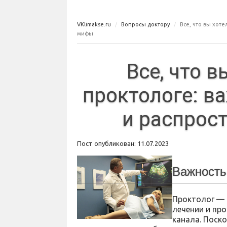
VKlimakse.ru
Вопросы доктору
Все, что вы хот
мифы
Все, что в
проктологе: в
и распрос
Пост опубликован: 11.07.2023
Важность
Проктолог — 
лечении и пр
канала. Поско