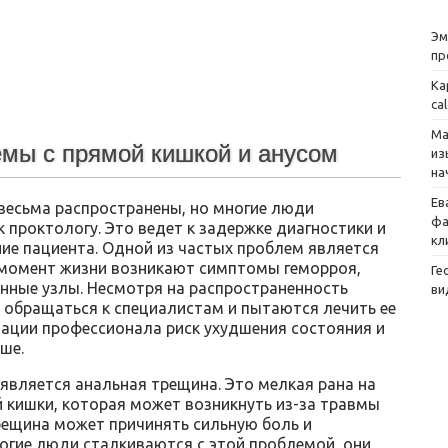
Эм
пр
Ка
ca
Ма
мы с прямой кишкой и анусом
из
на
Ев
весьма распространены, но многие люди
фа
проктологу. Это ведет к задержке диагностики и
кл
ие пациента. Одной из частых проблем является
о момент жизни возникают симптомы геморроя,
Ге
ненные узлы. Несмотря на распространенность
ви
 обращаться к специалистам и пытаются лечить ее
тации профессионала риск ухудшения состояния и
ше.
является анальная трещина. Это мелкая рана на
 кишки, которая может возникнуть из-за травмы
рещина может причинять сильную боль и
огие люди сталкиваются с этой проблемой, они