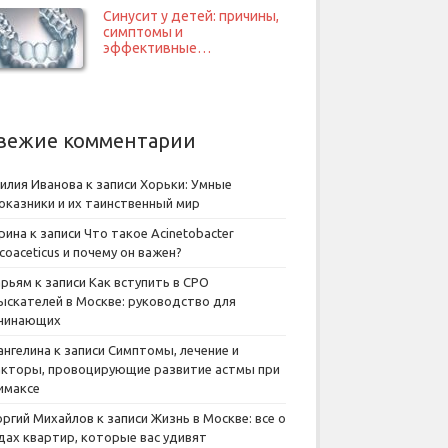
Синусит у детей: причины,
симптомы и
эффективные…
вежие комментарии
илия Иванова
к записи
Хорьки: Умные
оказники и их таинственный мир
рина
к записи
Что такое Acinetobacter
lcoaceticus и почему он важен?
рьям
к записи
Как вступить в СРО
ыскателей в Москве: руководство для
чинающих
ангелина
к записи
Симптомы, лечение и
кторы, провоцирующие развитие астмы при
имаксе
оргий Михайлов
к записи
Жизнь в Москве: все о
дах квартир, которые вас удивят