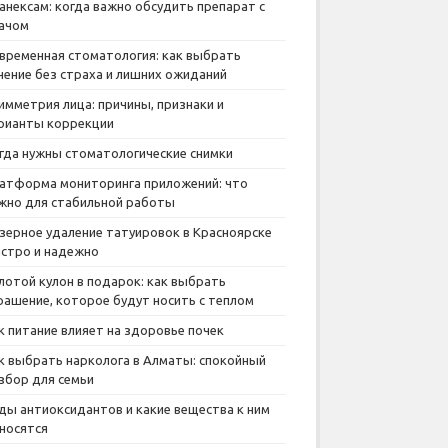
анексам: когда важно обсудить препарат с
ачом
временная стоматология: как выбрать
чение без страха и лишних ожиданий
имметрия лица: причины, признаки и
рианты коррекции
гда нужны стоматологические снимки
атформа мониторинга приложений: что
жно для стабильной работы
зерное удаление татуировок в Красноярске
стро и надежно
лотой кулон в подарок: как выбрать
рашение, которое будут носить с теплом
к питание влияет на здоровье почек
к выбрать нарколога в Алматы: спокойный
збор для семьи
ды антиоксидантов и какие вещества к ним
носятся