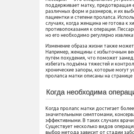
поддерживает матку, предотвращая 
различных форм и размеров, и их выб
пациентки и степени пролапса. Испол
случаях, когда женщина не готова к 
противопоказания к операции. Пессар
но его необходимо регулярно извлека
Изменение образа жизни также может 
Например, женщины с избыточным вес
путём похудения, что поможет замед
избегать подъёма тяжестей и контрол
хронические запоры, которые могут у
пролапса матки описаны на странице
Когда необходима операц
Когда пролапс матки достигает боле
значительными симптомами, консерв
эффективными. В таких случаях врач
Существует несколько видов операций
выбор метода зависит от стадии забо