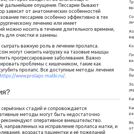
Тр
её дальнейшее опущение. Пессарии бывают
вр
ор зависит от анатомических особенностей
Со
ьзование пессариев особенно эффективно в тех
ле
хирургическому лечению или имеет
ий можно носить в течение длительного времени,
Ас
ть для очистки и замены.
ва
сыграть важную роль в лечении пролапса.
Ко
ом могут снизить нагрузку на тазовые мышцы
Пл
лить прогрессирование заболевания. Важно
ва
ировать проблемы с кишечником, такие как
сугубить пролапс. Все доступные методы лечения
Ла
бы
https://www.prolaps-matki.ru/
.
Зо
ук
ия?
Ка
Ка
е серьёзных стадий и сопровождается
ра
ативные методы могут быть недостаточно
и рекомендуют оперативное вмешательство.
Ви
, направленных на исправление пролапса матки, и
от
левания, возраста пациентки и её пожеланий