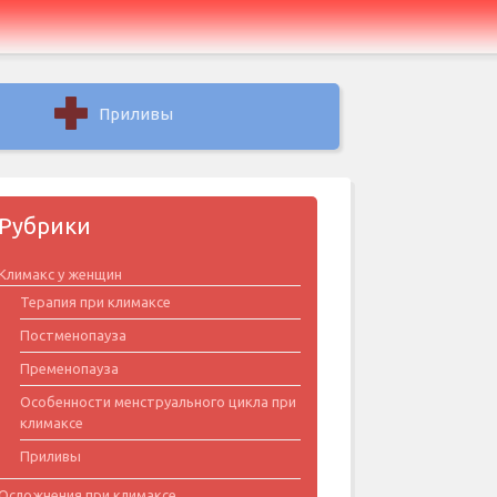
Приливы
Рубрики
Климакс у женщин
Терапия при климаксе
Постменопауза
Пременопауза
Особенности менструального цикла при
климаксе
Приливы
Осложнения при климаксе