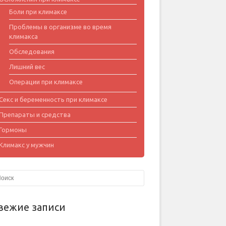
Боли при климаксе
Проблемы в организме во время
климакса
Обследования
Лишний вес
Операции при климаксе
Секс и беременность при климаксе
Препараты и средства
Гормоны
Климакс у мужчин
вежие записи