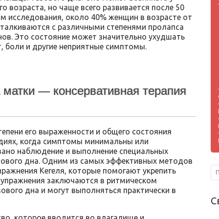
о возраста, но чаще всего развивается после 50
ым исследования, около 40% женщин в возрасте от
 сталкиваются с различными степенями пролапса
нов. Это состояние может значительно ухудшать
, боли и другие неприятные симптомы.
 матки — консервативная терапия
тепени его выраженности и общего состояния
адиях, когда симптомы минимальны или
вано наблюдение и выполнение специальных
зового дна. Одним из самых эффективных методов
пражнения Кегеля, которые помогают укрепить
и упражнения заключаются в ритмическом
ового дна и могут выполняться практически в
С
во, которое вводится во влагалище и