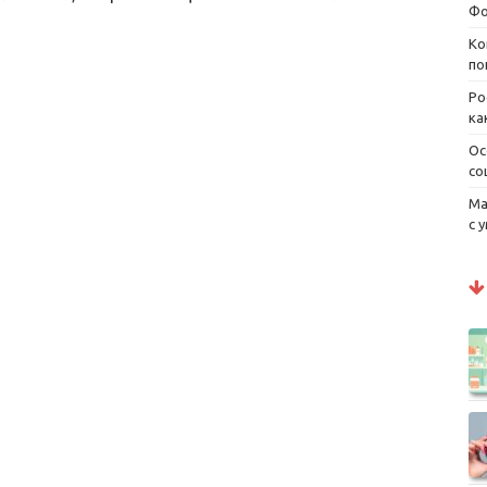
Фо
Ко
по
Ро
ка
Ос
со
Ма
с 