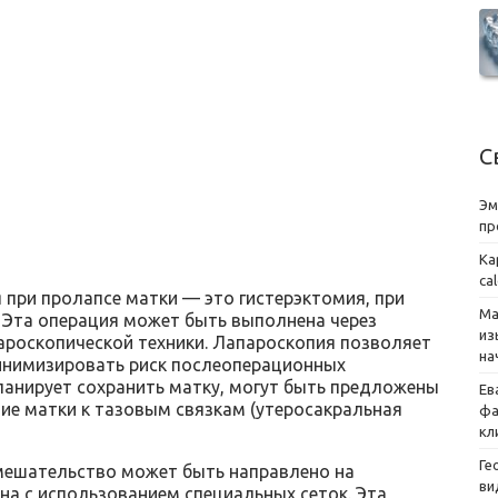
С
Эм
пр
Ка
ca
 при пролапсе матки — это гистерэктомия, при
Ма
 Эта операция может быть выполнена через
из
ароскопической техники. Лапароскопия позволяет
на
инимизировать риск послеоперационных
ланирует сохранить матку, могут быть предложены
Ев
ие матки к тазовым связкам (утеросакральная
фа
кл
Ге
вмешательство может быть направлено на
ви
на с использованием специальных сеток. Эта