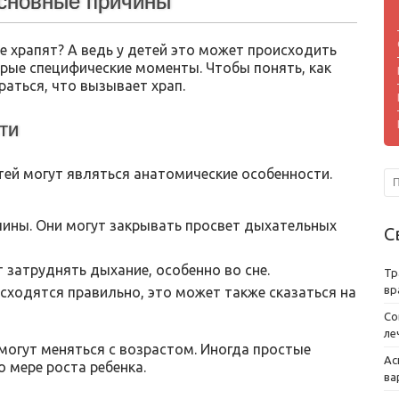
основные причины
 храпят? А ведь у детей это может происходить
орые специфические моменты. Чтобы понять, как
аться, что вызывает храп.
ти
тей могут являться анатомические особенности.
ины. Они могут закрывать просвет дыхательных
С
 затруднять дыхание, особенно во сне.
Тр
вр
 сходятся правильно, это может также сказаться на
Со
ле
могут меняться с возрастом. Иногда простые
Ас
 мере роста ребенка.
ва