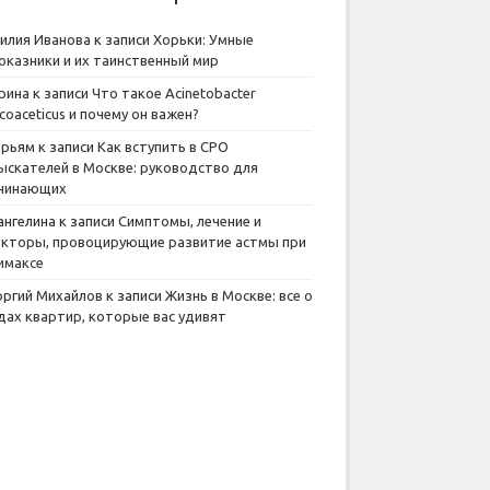
илия Иванова
к записи
Хорьки: Умные
оказники и их таинственный мир
рина
к записи
Что такое Acinetobacter
lcoaceticus и почему он важен?
рьям
к записи
Как вступить в СРО
ыскателей в Москве: руководство для
чинающих
ангелина
к записи
Симптомы, лечение и
кторы, провоцирующие развитие астмы при
имаксе
оргий Михайлов
к записи
Жизнь в Москве: все о
дах квартир, которые вас удивят