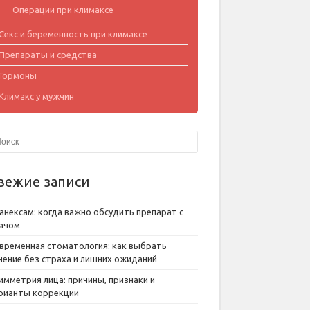
Операции при климаксе
Секс и беременность при климаксе
Препараты и средства
Гормоны
Климакс у мужчин
вежие записи
анексам: когда важно обсудить препарат с
ачом
временная стоматология: как выбрать
чение без страха и лишних ожиданий
имметрия лица: причины, признаки и
рианты коррекции