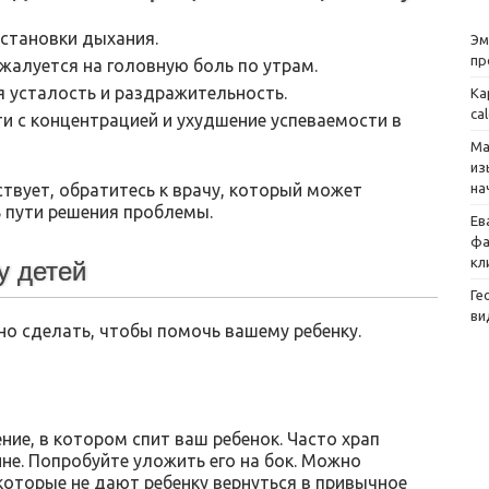
становки дыхания.
Эм
пр
жалуется на головную боль по утрам.
 усталость и раздражительность.
Ка
ca
и с концентрацией и ухудшение успеваемости в
Ма
из
на
ствует, обратитесь к врачу, который может
 пути решения проблемы.
Ев
фа
кл
у детей
Ге
ви
но сделать, чтобы помочь вашему ребенку.
ие, в котором спит ваш ребенок. Часто храп
ине. Попробуйте уложить его на бок. Можно
которые не дают ребенку вернуться в привычное