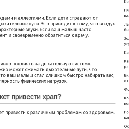
Ко
Пл
ва
удами и аллергиями. Если дети страдают от
ыхательные пути. Это приводит к тому, что воздух
Ла
арактерные звуки. Если ваш малыш часто
бы
ент и своевременно обратиться к врачу.
Зо
ук
Ка
Ка
тивно повлиять на дыхательную систему.
ра
 жир может сжимать дыхательные пути, что
 что ваш малыш стал слишком быстро набирать вес,
Ви
лярность физических нагрузок.
от
Фо
жет привести храп?
Ко
по
жет привести к различным проблемам со здоровьем.
Ро
ка
Ос