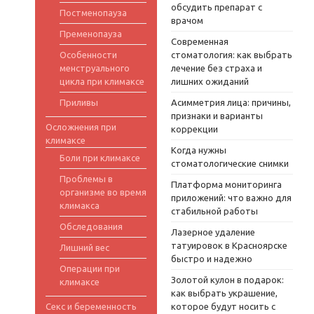
обсудить препарат с
Постменопауза
врачом
Пременопауза
Современная
Особенности
стоматология: как выбрать
менструального
лечение без страха и
цикла при климаксе
лишних ожиданий
Приливы
Асимметрия лица: причины,
признаки и варианты
Осложнения при
коррекции
климаксе
Когда нужны
Боли при климаксе
стоматологические снимки
Проблемы в
Платформа мониторинга
организме во время
приложений: что важно для
климакса
стабильной работы
Обследования
Лазерное удаление
татуировок в Красноярске
Лишний вес
быстро и надежно
Операции при
Золотой кулон в подарок:
климаксе
как выбрать украшение,
Секс и беременность
которое будут носить с