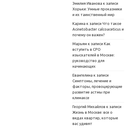
Эмилия Иванова
к записи
Хорьки: Умные проказники
и их таинственный мир
Карина
к записи
Что такое
Acinetobacter calcoaceticus и
почему он важен?
Марьям
к записи
Как
вступить в СРО
изыскателей в Москве:
руководство для
начинающих
Евангелина
к записи
Симптомы, лечение и
факторы, провоцирующие
развитие астмы при
климаксе
Георгий Михайлов
к записи
Жизнь в Москве: все о
видах квартир, которые
вас удивят