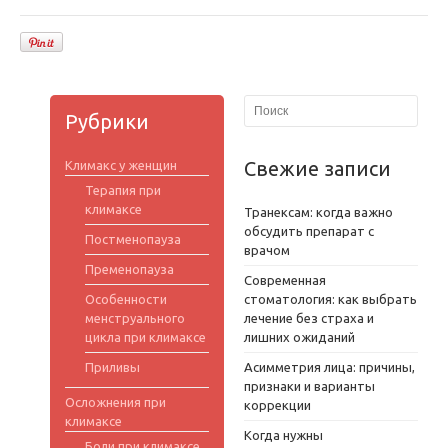
Рубрики
Свежие записи
Климакс у женщин
Терапия при
климаксе
Транексам: когда важно
обсудить препарат с
Постменопауза
врачом
Пременопауза
Современная
Особенности
стоматология: как выбрать
менструального
лечение без страха и
цикла при климаксе
лишних ожиданий
Приливы
Асимметрия лица: причины,
признаки и варианты
Осложнения при
коррекции
климаксе
Когда нужны
Боли при климаксе