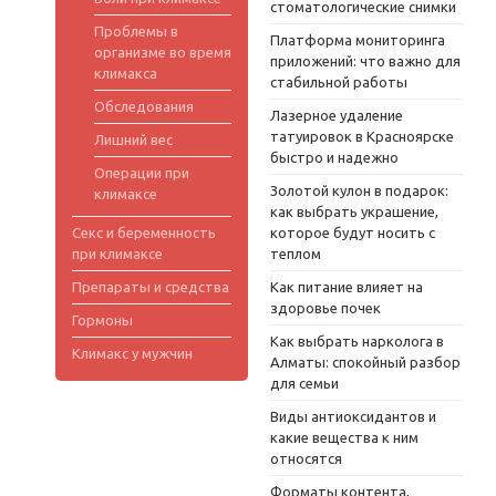
стоматологические снимки
Проблемы в
Платформа мониторинга
организме во время
приложений: что важно для
климакса
стабильной работы
Обследования
Лазерное удаление
татуировок в Красноярске
Лишний вес
быстро и надежно
Операции при
Золотой кулон в подарок:
климаксе
как выбрать украшение,
Секс и беременность
которое будут носить с
при климаксе
теплом
Препараты и средства
Как питание влияет на
здоровье почек
Гормоны
Как выбрать нарколога в
Климакс у мужчин
Алматы: спокойный разбор
для семьи
Виды антиоксидантов и
какие вещества к ним
относятся
Форматы контента,