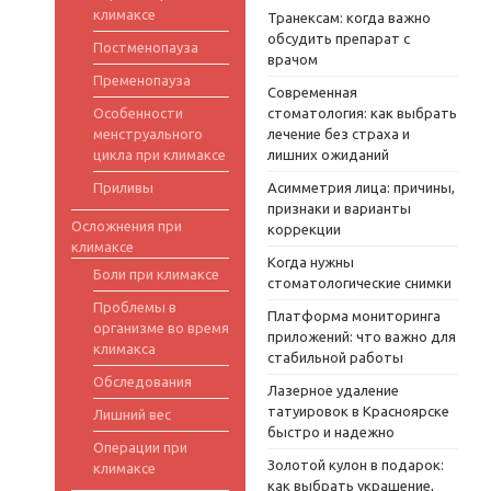
климаксе
Транексам: когда важно
обсудить препарат с
Постменопауза
врачом
Пременопауза
Современная
Особенности
стоматология: как выбрать
менструального
лечение без страха и
цикла при климаксе
лишних ожиданий
Приливы
Асимметрия лица: причины,
признаки и варианты
Осложнения при
коррекции
климаксе
Когда нужны
Боли при климаксе
стоматологические снимки
Проблемы в
Платформа мониторинга
организме во время
приложений: что важно для
климакса
стабильной работы
Обследования
Лазерное удаление
татуировок в Красноярске
Лишний вес
быстро и надежно
Операции при
Золотой кулон в подарок:
климаксе
как выбрать украшение,