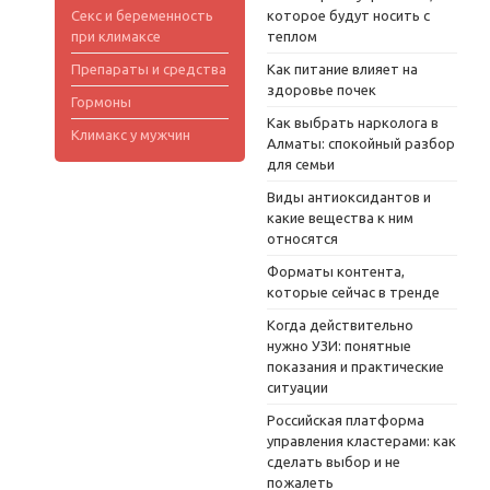
Секс и беременность
которое будут носить с
при климаксе
теплом
Препараты и средства
Как питание влияет на
здоровье почек
Гормоны
Как выбрать нарколога в
Климакс у мужчин
Алматы: спокойный разбор
для семьи
Виды антиоксидантов и
какие вещества к ним
относятся
Форматы контента,
которые сейчас в тренде
Когда действительно
нужно УЗИ: понятные
показания и практические
ситуации
Российская платформа
управления кластерами: как
сделать выбор и не
пожалеть