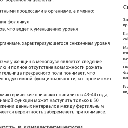
С
тными процессами в организме, а именно:
Эм
ния фолликул;
пр
ов, что ведет к уменьшению уровня
Ка
ca
рганизме, характеризующегося снижением уровня
Ма
из
на
изме у женщин в менопаузе является сведение
улю и полное отсутствие возможности рожать
Ев
фа
ительница прекрасного пола понимает, что
кл
 репродуктивной функциональности, которое может
Ге
ви
имактерические признаки появились в 43-44 года,
ивной функции может наступить только к 50
отяжении данных интервалов между фертильным
еется вероятность забеременеть при климаксе.
ность в климактерическом