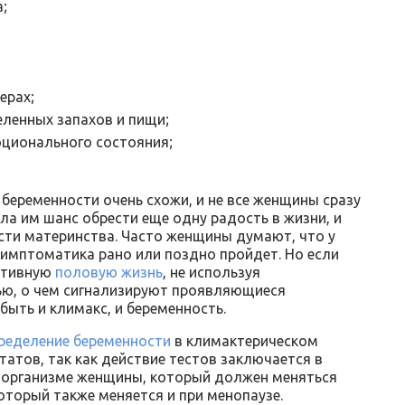
;
ерах;
ленных запахов и пищи;
оционального состояния;
 беременности очень схожи, и не все женщины сразу
а им шанс обрести еще одну радость в жизни, и
сти материнства. Часто женщины думают, что у
симптоматика рано или поздно пройдет. Но если
активную
половую жизнь
, не используя
тью, о чем сигнализируют проявляющиеся
ыть и климакс, и беременность.
пределение беременности
в климактерическом
татов, так как действие тестов заключается в
 организме женщины, который должен меняться
который также меняется и при менопаузе.