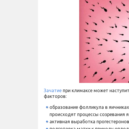
Зачатие
при климаксе может наступи
факторов:
образование фолликула в яичника
происходят процессы созревания я
активная выработка прогестеронов 
подготовка матки к приходу оплод