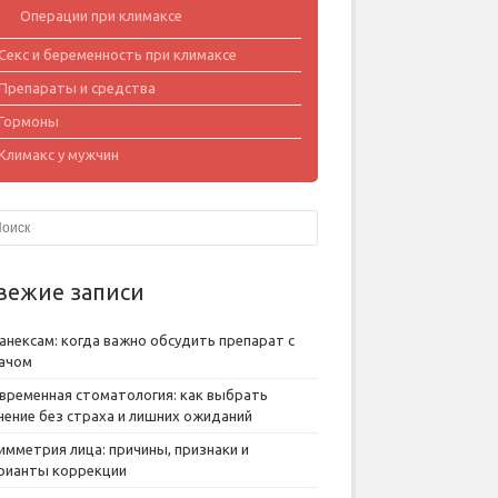
Операции при климаксе
Секс и беременность при климаксе
Препараты и средства
Гормоны
Климакс у мужчин
вежие записи
анексам: когда важно обсудить препарат с
ачом
временная стоматология: как выбрать
чение без страха и лишних ожиданий
имметрия лица: причины, признаки и
рианты коррекции