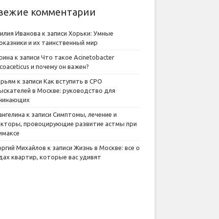
вежие комментарии
илия Иванова
к записи
Хорьки: Умные
оказники и их таинственный мир
рина
к записи
Что такое Acinetobacter
lcoaceticus и почему он важен?
рьям
к записи
Как вступить в СРО
ыскателей в Москве: руководство для
чинающих
ангелина
к записи
Симптомы, лечение и
кторы, провоцирующие развитие астмы при
имаксе
оргий Михайлов
к записи
Жизнь в Москве: все о
дах квартир, которые вас удивят