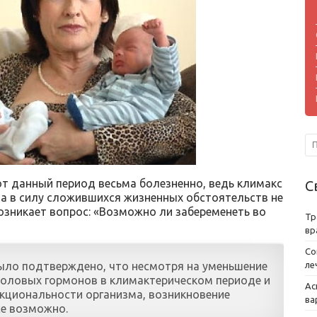
т данный период весьма болезненно, ведь климакс
С
на в силу сложившихся жизненных обстоятельств не
возникает вопрос: «Возможно ли забеременеть во
Тр
вр
Со
ло подтверждено, что несмотря на уменьшение
ле
половых гормонов в климактерическом периоде и
Ас
кциональности организма, возникновение
ва
се возможно.