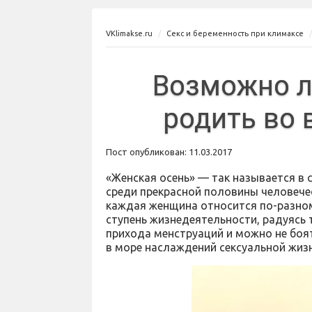
VKlimakse.ru
Секс и беременность при климаксе
Возможно л
родить во 
Пост опубликован: 11.03.2017
«Женская осень» — так называется в
среди прекрасной половины человечес
каждая женщина относится по-разном
ступень жизнедеятельности, радуясь 
прихода менструаций и можно не боят
в море наслаждений сексуальной жизн