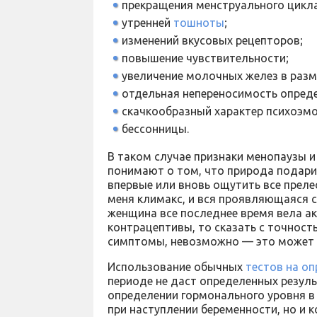
прекращения менструального цикла
утренней
тошноты
;
изменений вкусовых рецепторов;
повышение чувствительности;
увеличение молочных желез в разм
отдельная непереносимость опреде
скачкообразный характер психоэм
бессонницы.
В таком случае признаки менопаузы и
понимают о том, что природа подарил
впервые или вновь ощутить все преле
меня климакс, и вся проявляющаяся 
женщина все последнее время вела 
контрацептивы, то сказать с точнос
симптомы, невозможно — это может б
Использование обычных
тестов на о
периоде не даст определенных резуль
определении гормонального уровня в
при наступлении беременности, но и 