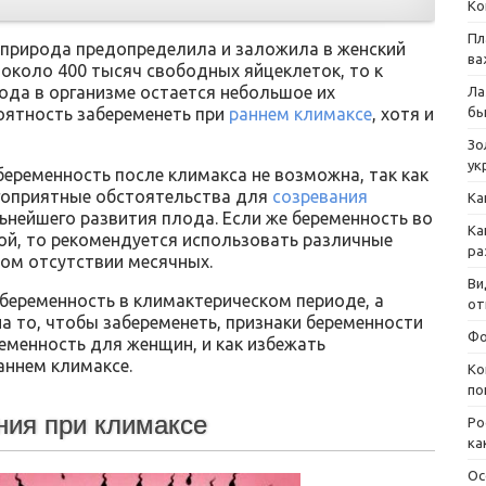
Ко
Пл
то природа предопределила и заложила в женский
ва
около 400 тысяч свободных яйцеклеток, то к
ода в организме остается небольшое их
Ла
роятность забеременеть при
раннем климаксе
, хотя и
бы
Зо
ук
беременность после климакса не возможна, так как
агоприятные обстоятельства для
созревания
Ка
ьнейшего развития плода. Если же беременность во
Ка
ой, то рекомендуется использовать различные
ра
ом отсутствии месячных.
Ви
беременность в климактерическом периоде, а
от
а то, чтобы забеременеть, признаки беременности
Фо
ременность для женщин, и как избежать
аннем климаксе.
Ко
по
ния при климаксе
Ро
ка
Ос