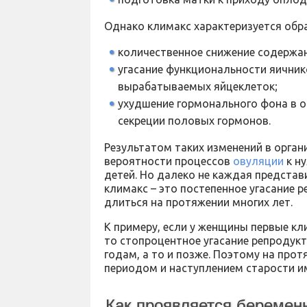
Однако климакс характеризуется обра
количественное снижение содержа
угасание функциональности яичник
вырабатываемых яйцеклеток;
ухудшение гормонального фона в о
секреции половых гормонов.
Результатом таких изменений в орган
вероятности процессов
овуляции
к н
детей. Но далеко не каждая представ
климакс – это постепенное угасание
длиться на протяжении многих лет.
К примеру, если у женщины первые кл
то стопроцентное угасание репродукт
годам, а то и позже. Поэтому на пр
периодом и наступлением старости им
Как проявляется беремен