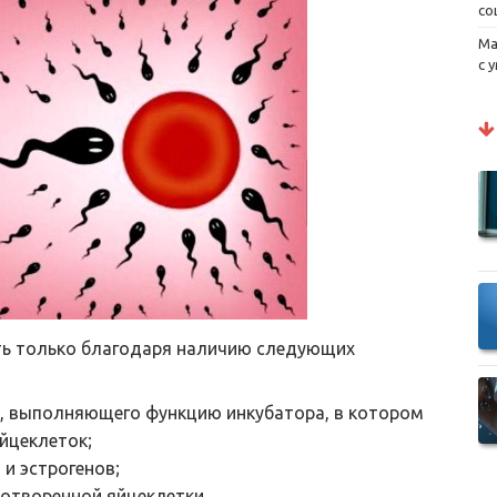
со
Ма
с 
ть только благодаря наличию следующих
х, выполняющего функцию инкубатора, в котором
йцеклеток;
и эстрогенов;
отворенной яйцеклетки.