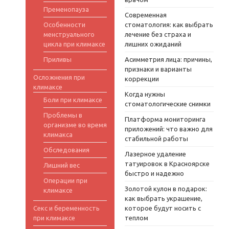
Пременопауза
Современная
Особенности
стоматология: как выбрать
менструального
лечение без страха и
цикла при климаксе
лишних ожиданий
Приливы
Асимметрия лица: причины,
признаки и варианты
Осложнения при
коррекции
климаксе
Когда нужны
Боли при климаксе
стоматологические снимки
Проблемы в
Платформа мониторинга
организме во время
приложений: что важно для
климакса
стабильной работы
Обследования
Лазерное удаление
татуировок в Красноярске
Лишний вес
быстро и надежно
Операции при
Золотой кулон в подарок:
климаксе
как выбрать украшение,
Секс и беременность
которое будут носить с
при климаксе
теплом