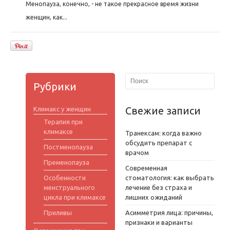
Менопауза, конечно, - не такое прекрасное время жизни
женщин, как...
Рубрики
Свежие записи
Климакс у женщин
Терапия при
климаксе
Транексам: когда важно
обсудить препарат с
Постменопауза
врачом
Пременопауза
Современная
Особенности
стоматология: как выбрать
менструального
лечение без страха и
цикла при климаксе
лишних ожиданий
Приливы
Асимметрия лица: причины,
признаки и варианты