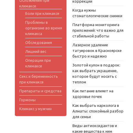
Осложнения при
коррекции
климаксе
Когда нужны
Боли при климаксе
стоматологические снимки
Проблемы в
Платформа мониторинга
организме во время
приложений: что важно для
климакса
стабильной работы
Обследования
Лазерное удаление
татуировок в Красноярске
Лишний вес
быстро и надежно
Операции при
Золотой кулон в подарок:
климаксе
как выбрать украшение,
Секс и беременность
которое будут носить с
при климаксе
теплом
Препараты и средства
Как питание влияет на
здоровье почек
Гормоны
Как выбрать нарколога в
Климакс у мужчин
Алматы: спокойный разбор
для семьи
Виды антиоксидантов и
какие вещества к ним