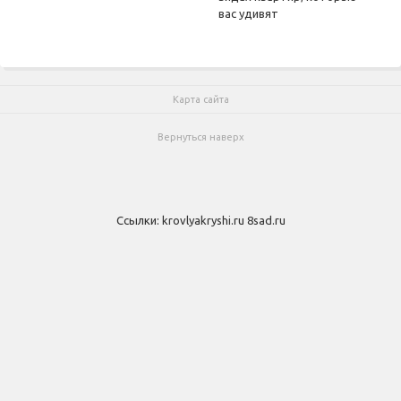
вас удивят
Карта сайта
Вернуться наверх
Ссылки:
krovlyakryshi.ru
8sad.ru