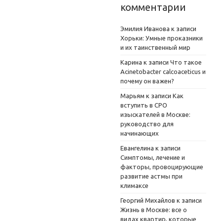
комментарии
Эмилия Иванова
к записи
Хорьки: Умные проказники
и их таинственный мир
Карина
к записи
Что такое
Acinetobacter calcoaceticus и
почему он важен?
Марьям
к записи
Как
вступить в СРО
изыскателей в Москве:
руководство для
начинающих
Евангелина
к записи
Симптомы, лечение и
факторы, провоцирующие
развитие астмы при
климаксе
Георгий Михайлов
к записи
Жизнь в Москве: все о
видах квартир, которые