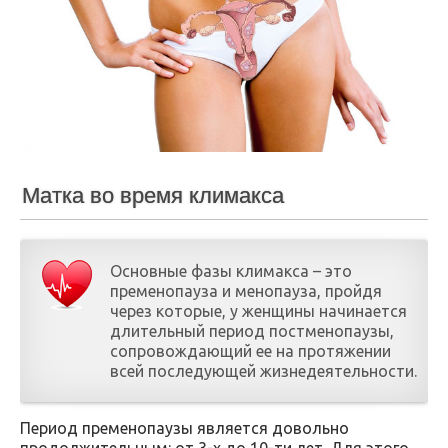
Матка во время климакса
Основные фазы климакса – это
пременопауза и менопауза, пройдя
через которые, у женщины начинается
длительный период постменопаузы,
сопровождающий ее на протяжении
всей последующей жизнедеятельности.
Период пременопаузы является довольно
продолжительным: от 3-х до 10-ти лет. Для этого