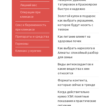
татуировок в Красноярске
Лишний вес
быстро и надежно
Операции при
Золотой кулон в подарок:
климаксе
как выбрать украшение,
Секс и беременность
которое будут носить с
при климаксе
теплом
Препараты и средства
Как питание влияет на
здоровье почек
Гормоны
Как выбрать нарколога в
Климакс у мужчин
Алматы: спокойный разбор
для семьи
Виды антиоксидантов и
какие вещества к ним
относятся
Форматы контента,
которые сейчас в тренде
Когда действительно
нужно УЗИ: понятные
показания и практические
ситуации