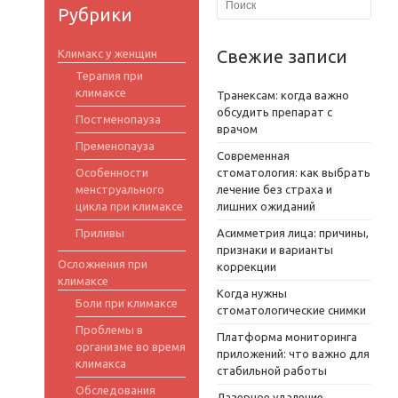
Рубрики
Свежие записи
Климакс у женщин
Терапия при
климаксе
Транексам: когда важно
обсудить препарат с
Постменопауза
врачом
Пременопауза
Современная
Особенности
стоматология: как выбрать
менструального
лечение без страха и
цикла при климаксе
лишних ожиданий
Приливы
Асимметрия лица: причины,
признаки и варианты
Осложнения при
коррекции
климаксе
Когда нужны
Боли при климаксе
стоматологические снимки
Проблемы в
Платформа мониторинга
организме во время
приложений: что важно для
климакса
стабильной работы
Обследования
Лазерное удаление