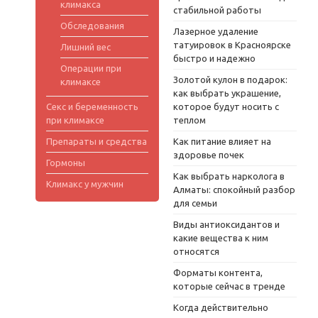
климакса
стабильной работы
Обследования
Лазерное удаление
татуировок в Красноярске
Лишний вес
быстро и надежно
Операции при
Золотой кулон в подарок:
климаксе
как выбрать украшение,
Секс и беременность
которое будут носить с
при климаксе
теплом
Препараты и средства
Как питание влияет на
здоровье почек
Гормоны
Как выбрать нарколога в
Климакс у мужчин
Алматы: спокойный разбор
для семьи
Виды антиоксидантов и
какие вещества к ним
относятся
Форматы контента,
которые сейчас в тренде
Когда действительно