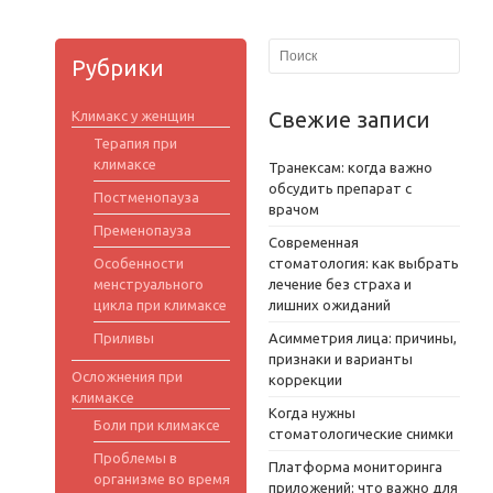
Рубрики
Свежие записи
Климакс у женщин
Терапия при
климаксе
Транексам: когда важно
обсудить препарат с
Постменопауза
врачом
Пременопауза
Современная
Особенности
стоматология: как выбрать
менструального
лечение без страха и
цикла при климаксе
лишних ожиданий
Приливы
Асимметрия лица: причины,
признаки и варианты
Осложнения при
коррекции
климаксе
Когда нужны
Боли при климаксе
стоматологические снимки
Проблемы в
Платформа мониторинга
организме во время
приложений: что важно для