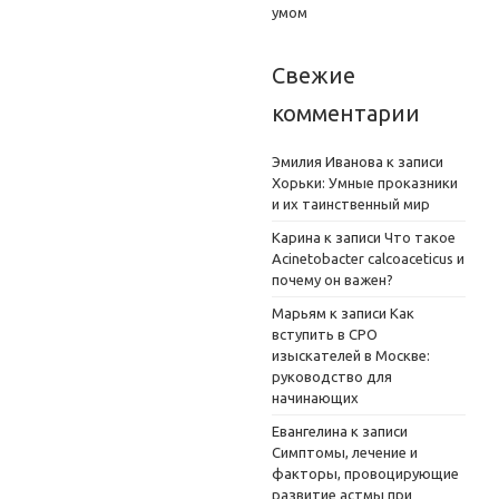
умом
Свежие
комментарии
Эмилия Иванова
к записи
Хорьки: Умные проказники
и их таинственный мир
Карина
к записи
Что такое
Acinetobacter calcoaceticus и
почему он важен?
Марьям
к записи
Как
вступить в СРО
изыскателей в Москве:
руководство для
начинающих
Евангелина
к записи
Симптомы, лечение и
факторы, провоцирующие
развитие астмы при