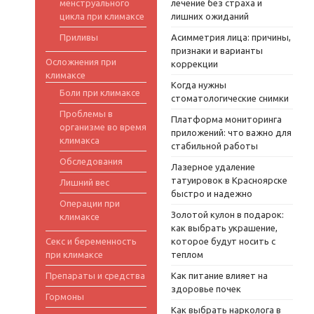
менструального
лечение без страха и
цикла при климаксе
лишних ожиданий
Приливы
Асимметрия лица: причины,
признаки и варианты
Осложнения при
коррекции
климаксе
Когда нужны
Боли при климаксе
стоматологические снимки
Проблемы в
Платформа мониторинга
организме во время
приложений: что важно для
климакса
стабильной работы
Обследования
Лазерное удаление
татуировок в Красноярске
Лишний вес
быстро и надежно
Операции при
Золотой кулон в подарок:
климаксе
как выбрать украшение,
Секс и беременность
которое будут носить с
при климаксе
теплом
Препараты и средства
Как питание влияет на
здоровье почек
Гормоны
Как выбрать нарколога в