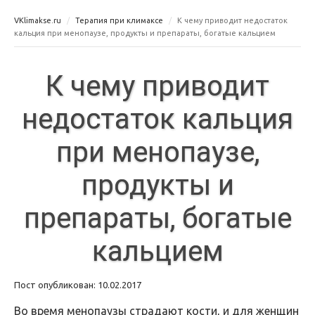
VKlimakse.ru
Терапия при климаксе
К чему приводит недостаток
кальция при менопаузе, продукты и препараты, богатые кальцием
К чему приводит
недостаток кальция
при менопаузе,
продукты и
препараты, богатые
кальцием
Пост опубликован: 10.02.2017
Во время менопаузы страдают кости, и для женщин