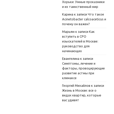
Хорьки: Умные проказники
и их таинственный мир
Карина
к записи
Что такое
Acinetobacter calcoaceticus и
почему он важен?
Марьям
к записи
Как
вступить в СРО
изыскателей в Москве:
руководство для
начинающих
Евангелина
к записи
Симптомы, лечение и
факторы, провоцирующие
развитие астмы при
климаксе
Георгий Михайлов
к записи
Жизнь в Москве: все о
видах квартир, которые
вас удивят