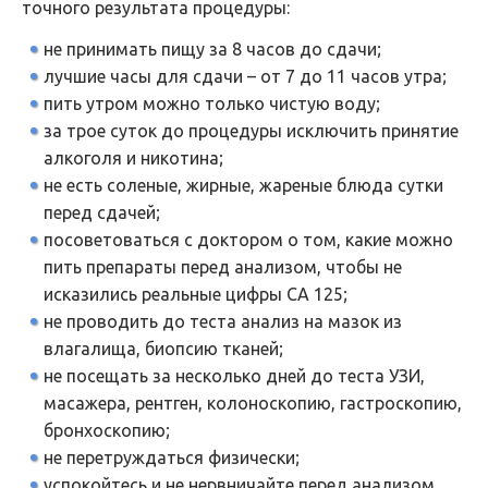
точного результата процедуры:
не принимать пищу за 8 часов до сдачи;
лучшие часы для сдачи – от 7 до 11 часов утра;
пить утром можно только чистую воду;
за трое суток до процедуры исключить принятие
алкоголя и никотина;
не есть соленые, жирные, жареные блюда сутки
перед сдачей;
посоветоваться с доктором о том, какие можно
пить препараты перед анализом, чтобы не
исказились реальные цифры СА 125;
не проводить до теста анализ на мазок из
влагалища, биопсию тканей;
не посещать за несколько дней до теста УЗИ,
масажера, рентген, колоноскопию, гастроскопию,
бронхоскопию;
не перетруждаться физически;
успокойтесь и не нервничайте перед анализом.