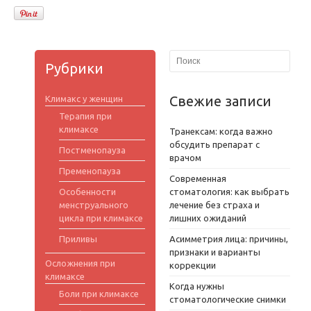
Рубрики
Свежие записи
Климакс у женщин
Терапия при
климаксе
Транексам: когда важно
обсудить препарат с
Постменопауза
врачом
Пременопауза
Современная
Особенности
стоматология: как выбрать
менструального
лечение без страха и
цикла при климаксе
лишних ожиданий
Приливы
Асимметрия лица: причины,
признаки и варианты
Осложнения при
коррекции
климаксе
Когда нужны
Боли при климаксе
стоматологические снимки