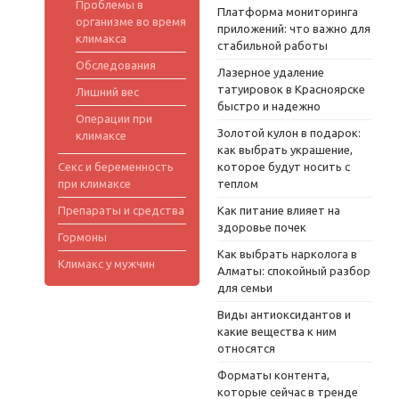
Проблемы в
Платформа мониторинга
организме во время
приложений: что важно для
климакса
стабильной работы
Обследования
Лазерное удаление
татуировок в Красноярске
Лишний вес
быстро и надежно
Операции при
Золотой кулон в подарок:
климаксе
как выбрать украшение,
Секс и беременность
которое будут носить с
при климаксе
теплом
Препараты и средства
Как питание влияет на
здоровье почек
Гормоны
Как выбрать нарколога в
Климакс у мужчин
Алматы: спокойный разбор
для семьи
Виды антиоксидантов и
какие вещества к ним
относятся
Форматы контента,
которые сейчас в тренде