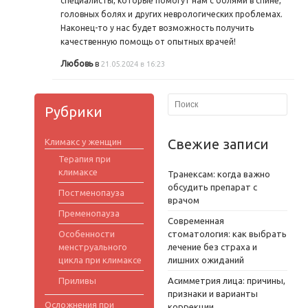
специалисты, которые помогут нам с болями в спине,
головных болях и других неврологических проблемах.
Наконец-то у нас будет возможность получить
качественную помощь от опытных врачей!
Любовь
в
21.05.2024 в 16:23
Рубрики
Свежие записи
Климакс у женщин
Терапия при
климаксе
Транексам: когда важно
обсудить препарат с
Постменопауза
врачом
Пременопауза
Современная
Особенности
стоматология: как выбрать
менструального
лечение без страха и
цикла при климаксе
лишних ожиданий
Приливы
Асимметрия лица: причины,
признаки и варианты
Осложнения при
коррекции