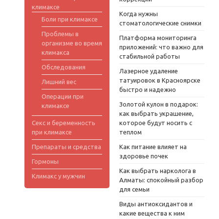
климаксе
Когда нужны
Боли при климаксе
стоматологические снимки
Проблемы в
Платформа мониторинга
организме во время
приложений: что важно для
климакса
стабильной работы
Обследования
Лазерное удаление
татуировок в Красноярске
Лишний вес
быстро и надежно
Операции при
Золотой кулон в подарок:
климаксе
как выбрать украшение,
Секс и беременность
которое будут носить с
при климаксе
теплом
Препараты и средства
Как питание влияет на
здоровье почек
Гормоны
Как выбрать нарколога в
Климакс у мужчин
Алматы: спокойный разбор
для семьи
Виды антиоксидантов и
какие вещества к ним