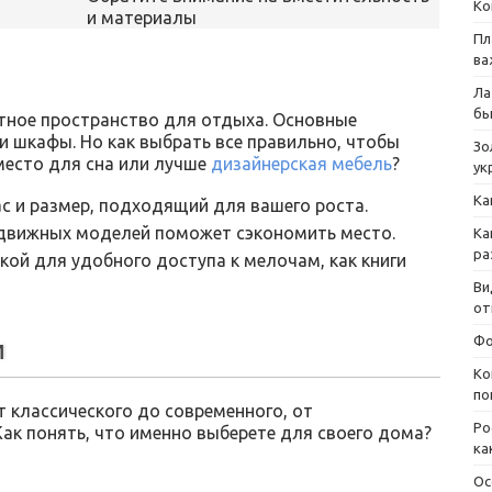
Ко
и материалы
Пл
ва
Ла
бы
тное пространство для отдыха. Основные
и шкафы. Но как выбрать все правильно, чтобы
Зо
место для сна или лучше
дизайнерская мебель
?
ук
Ка
 и размер, подходящий для вашего роста.
движных моделей поможет сэкономить место.
Ка
ра
ой для удобного доступа к мелочам, как книги
Ви
от
Фо
и
Ко
по
 классического до современного, от
Ро
ак понять, что именно выберете для своего дома?
ка
Ос