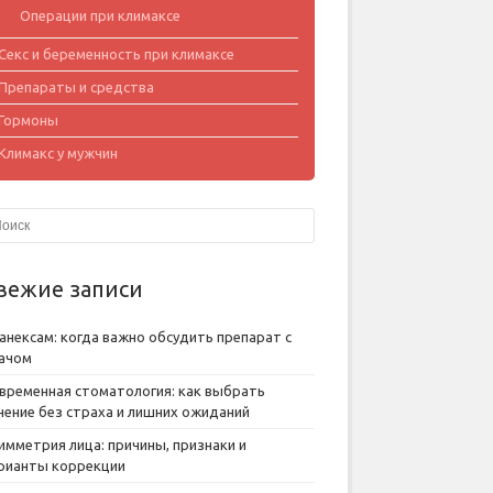
Операции при климаксе
Секс и беременность при климаксе
Препараты и средства
Гормоны
Климакс у мужчин
вежие записи
анексам: когда важно обсудить препарат с
ачом
временная стоматология: как выбрать
чение без страха и лишних ожиданий
имметрия лица: причины, признаки и
рианты коррекции