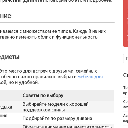
транства? Давайте поговорим об этом подробнее.
ение
иваемся с множеством ее типов. Каждый из них
ственно изменять облик и функциональность
редметы
Это место для встреч с друзьями, семейных
С
 особенно важно правильно выбрать
мебель для
вой, но и удобной.
Тр
вр
Советы по выбору
Со
Выбирайте модели с хорошей
тдыха
ле
поддержкой спины
ния
Ас
Подбирайте по размеру дивана
ва
Обратите внимание на вместительность