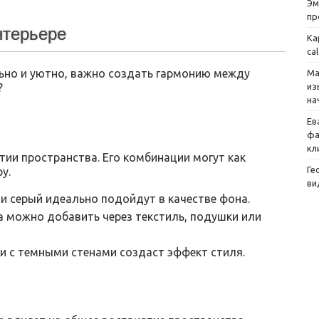
Эм
пр
нтерьере
Ка
ca
ьно и уютно, важно создать гармонию между
Ма
?
из
на
Ев
фа
кл
тии пространства. Его комбинации могут как
Ге
у.
ви
и серый идеально подойдут в качестве фона.
 можно добавить через текстиль, подушки или
и с темными стенами создаст эффект стиля.