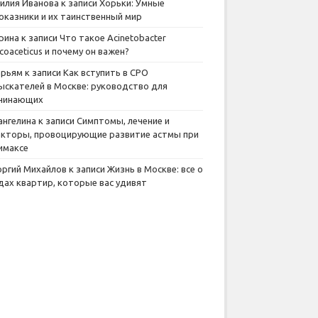
илия Иванова
к записи
Хорьки: Умные
оказники и их таинственный мир
рина
к записи
Что такое Acinetobacter
lcoaceticus и почему он важен?
рьям
к записи
Как вступить в СРО
ыскателей в Москве: руководство для
чинающих
ангелина
к записи
Симптомы, лечение и
кторы, провоцирующие развитие астмы при
имаксе
оргий Михайлов
к записи
Жизнь в Москве: все о
дах квартир, которые вас удивят