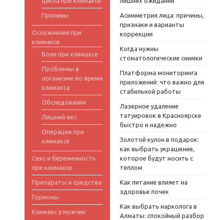
цикла при климаксе
лишних ожиданий
Приливы
Асимметрия лица: причины,
признаки и варианты
Осложнения при
коррекции
климаксе
Когда нужны
Боли при климаксе
стоматологические снимки
Проблемы в
Платформа мониторинга
организме во время
приложений: что важно для
климакса
стабильной работы
Обследования
Лазерное удаление
татуировок в Красноярске
Лишний вес
быстро и надежно
Операции при
Золотой кулон в подарок:
климаксе
как выбрать украшение,
Секс и беременность
которое будут носить с
при климаксе
теплом
Препараты и средства
Как питание влияет на
здоровье почек
Гормоны
Как выбрать нарколога в
Климакс у мужчин
Алматы: спокойный разбор