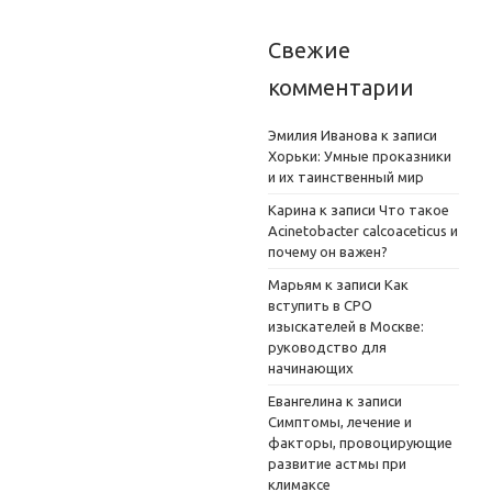
Свежие
комментарии
Эмилия Иванова
к записи
Хорьки: Умные проказники
и их таинственный мир
Карина
к записи
Что такое
Acinetobacter calcoaceticus и
почему он важен?
Марьям
к записи
Как
вступить в СРО
изыскателей в Москве:
руководство для
начинающих
Евангелина
к записи
Симптомы, лечение и
факторы, провоцирующие
развитие астмы при
климаксе