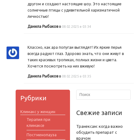
другом и создают настоящие шоу. Это настоящие
солнечные птицы с удивительной харизматичной
личностью!
Данила Рыбаков
в
08.02.2025 в 03:34
Классно, как ара попугаи выглядят! Их яркие перья
всегда радуют глаз. Здорово знать, что они живут в
таких красивых тропиках, полных жизни и цвета.
Хочется посмотреть на них вживую!
Данила Рыбаков
в
08.02.2025 в 03:35
Рубрики
Свежие записи
Климакс у женщин
Терапия при
климаксе
Транексам: когда важно
обсудить препарат с
Постменопауза
врачом