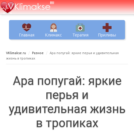
Главная
Климакс
Терапия
Приливы
VKlimakse.ru
Разное
Ара попугай: яркие перья и удивительная
жизнь в тропиках
Ара попугай: яркие
перья и
удивительная жизнь
в тропиках