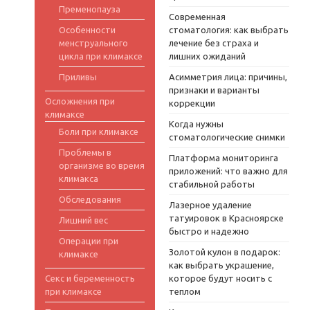
Пременопауза
Современная
Особенности
стоматология: как выбрать
менструального
лечение без страха и
цикла при климаксе
лишних ожиданий
Приливы
Асимметрия лица: причины,
признаки и варианты
Осложнения при
коррекции
климаксе
Когда нужны
Боли при климаксе
стоматологические снимки
Проблемы в
Платформа мониторинга
организме во время
приложений: что важно для
климакса
стабильной работы
Обследования
Лазерное удаление
татуировок в Красноярске
Лишний вес
быстро и надежно
Операции при
Золотой кулон в подарок:
климаксе
как выбрать украшение,
Секс и беременность
которое будут носить с
при климаксе
теплом