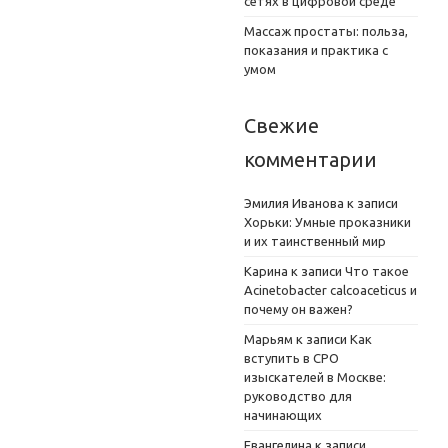
сетях в цифровой среде
Массаж простаты: польза,
показания и практика с
умом
Свежие
комментарии
Эмилия Иванова
к записи
Хорьки: Умные проказники
и их таинственный мир
Карина
к записи
Что такое
Acinetobacter calcoaceticus и
почему он важен?
Марьям
к записи
Как
вступить в СРО
изыскателей в Москве:
руководство для
начинающих
Евангелина
к записи