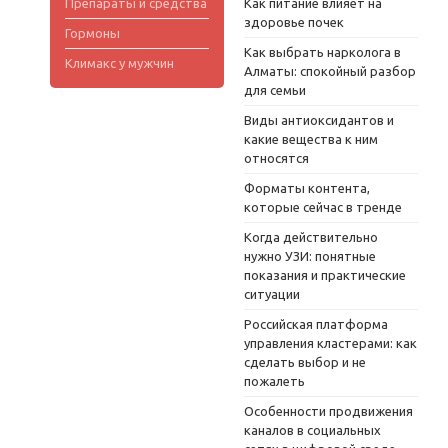
Препараты и средства
Как питание влияет на
здоровье почек
Гормоны
Как выбрать нарколога в
Климакс у мужчин
Алматы: спокойный разбор
для семьи
Виды антиоксидантов и
какие вещества к ним
относятся
Форматы контента,
которые сейчас в тренде
Когда действительно
нужно УЗИ: понятные
показания и практические
ситуации
Российская платформа
управления кластерами: как
сделать выбор и не
пожалеть
Особенности продвижения
каналов в социальных