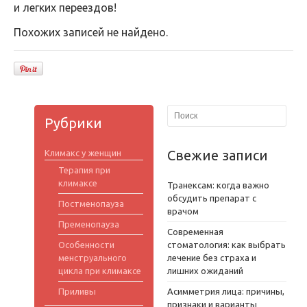
и легких переездов!
Похожих записей не найдено.
Рубрики
Свежие записи
Климакс у женщин
Терапия при
климаксе
Транексам: когда важно
обсудить препарат с
Постменопауза
врачом
Пременопауза
Современная
Особенности
стоматология: как выбрать
менструального
лечение без страха и
цикла при климаксе
лишних ожиданий
Приливы
Асимметрия лица: причины,
признаки и варианты