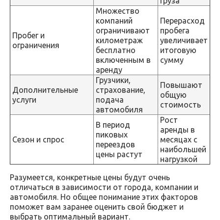
груза
Множество
компаний
Перерасход
ограничивают
пробега
Пробег и
километраж
увеличивает
ограничения
бесплатно
итоговую
включенным в
сумму
аренду
Грузчики,
Повышают
Дополнительные
страхование,
общую
услуги
подача
стоимость
автомобиля
Рост
В период
аренды в
пиковых
Сезон и спрос
месяцах с
переездов
наибольшей
цены растут
нагрузкой
Разумеется, конкретные цены будут очень
отличаться в зависимости от города, компании и
автомобиля. Но общее понимание этих факторов
поможет вам заранее оценить свой бюджет и
выбрать оптимальный вариант.