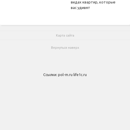
видах квартир, которые
вас удивят
Карта сайта
Вернуться наверх
Ссылки:
pol-m.ru
life1c.ru