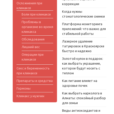
Осложнения при
коррекции
климаксе
Когда нужны
Боли при климаксе
стоматологические снимки
Проблемы в
Платформа мониторинга
организме во время
приложений: что важно для
климакса
стабильной работы
Обследования
Лазерное удаление
татуировок в Красноярске
Лишний вес
быстро и надежно
Операции при
Золотой кулон в подарок:
климаксе
как выбрать украшение,
Секс и беременность
которое будут носить с
при климаксе
теплом
Препараты и средства
Как питание влияет на
здоровье почек
Гормоны
Как выбрать нарколога в
Климакс у мужчин
Алматы: спокойный разбор
для семьи
Виды антиоксидантов и