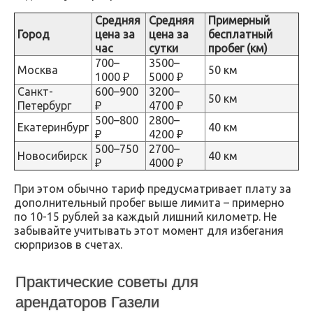
Средняя
Средняя
Примерный
Город
цена за
цена за
бесплатный
час
сутки
пробег (км)
700–
3500–
Москва
50 км
1000 ₽
5000 ₽
Санкт-
600–900
3200–
50 км
Петербург
₽
4700 ₽
500–800
2800–
Екатеринбург
40 км
₽
4200 ₽
500–750
2700–
Новосибирск
40 км
₽
4000 ₽
При этом обычно тариф предусматривает плату за
дополнительный пробег выше лимита – примерно
по 10-15 рублей за каждый лишний километр. Не
забывайте учитывать этот момент для избегания
сюрпризов в счетах.
Практические советы для
арендаторов Газели