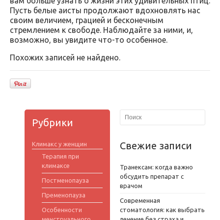
вам больше узнать о жизни этих удивительных птиц.
Пусть белые аисты продолжают вдохновлять нас
своим величием, грацией и бесконечным
стремлением к свободе. Наблюдайте за ними, и,
возможно, вы увидите что-то особенное.
Похожих записей не найдено.
Рубрики
Свежие записи
Климакс у женщин
Терапия при
климаксе
Транексам: когда важно
обсудить препарат с
Постменопауза
врачом
Пременопауза
Современная
Особенности
стоматология: как выбрать
менструального
лечение без страха и