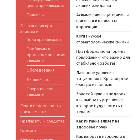
цикла при климаксе
лишних ожиданий
Приливы
Асимметрия лица: причины,
признаки и варианты
Осложнения при
коррекции
климаксе
Когда нужны
Боли при климаксе
стоматологические снимки
Проблемы в
Платформа мониторинга
организме во время
приложений: что важно для
климакса
стабильной работы
Обследования
Лазерное удаление
татуировок в Красноярске
Лишний вес
быстро и надежно
Операции при
Золотой кулон в подарок:
климаксе
как выбрать украшение,
Секс и беременность
которое будут носить с
при климаксе
теплом
Препараты и средства
Как питание влияет на
здоровье почек
Гормоны
Как выбрать нарколога в
Климакс у мужчин