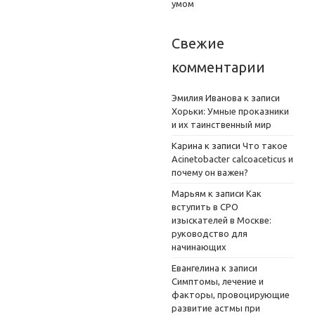
умом
Свежие
комментарии
Эмилия Иванова
к записи
Хорьки: Умные проказники
и их таинственный мир
Карина
к записи
Что такое
Acinetobacter calcoaceticus и
почему он важен?
Марьям
к записи
Как
вступить в СРО
изыскателей в Москве:
руководство для
начинающих
Евангелина
к записи
Симптомы, лечение и
факторы, провоцирующие
развитие астмы при