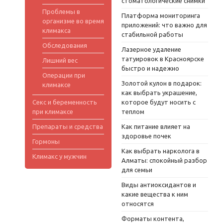
стоматологические снимки
Проблемы в
Платформа мониторинга
организме во время
приложений: что важно для
климакса
стабильной работы
Обследования
Лазерное удаление
татуировок в Красноярске
Лишний вес
быстро и надежно
Операции при
Золотой кулон в подарок:
климаксе
как выбрать украшение,
Секс и беременность
которое будут носить с
при климаксе
теплом
Препараты и средства
Как питание влияет на
здоровье почек
Гормоны
Как выбрать нарколога в
Климакс у мужчин
Алматы: спокойный разбор
для семьи
Виды антиоксидантов и
какие вещества к ним
относятся
Форматы контента,