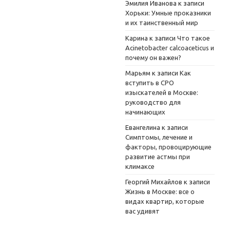
Эмилия Иванова
к записи
Хорьки: Умные проказники
и их таинственный мир
Карина
к записи
Что такое
Acinetobacter calcoaceticus и
почему он важен?
Марьям
к записи
Как
вступить в СРО
изыскателей в Москве:
руководство для
начинающих
Евангелина
к записи
Симптомы, лечение и
факторы, провоцирующие
развитие астмы при
климаксе
Георгий Михайлов
к записи
Жизнь в Москве: все о
видах квартир, которые
вас удивят