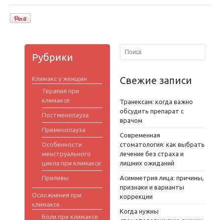
Рубрики
Свежие записи
Климакс у женщин
Терапия при
климаксе
Транексам: когда важно
обсудить препарат с
Постменопауза
врачом
Пременопауза
Современная
Особенности
стоматология: как выбрать
менструального
лечение без страха и
цикла при климаксе
лишних ожиданий
Приливы
Асимметрия лица: причины,
признаки и варианты
Осложнения при
коррекции
климаксе
Когда нужны
Боли при климаксе