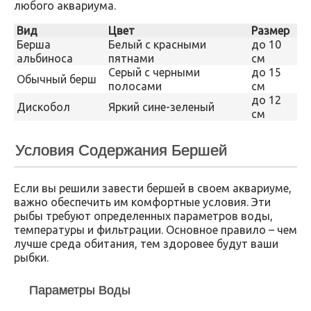
любого аквариума.
Вид
Цвет
Размер
Берша
Белый с красными
до 10
альбиноса
пятнами
см
Серый с черными
до 15
Обычный берш
полосами
см
до 12
Дискобол
Яркий сине-зеленый
см
Условия Содержания Бершей
Если вы решили завести бершей в своем аквариуме,
важно обеспечить им комфортные условия. Эти
рыбы требуют определенных параметров воды,
температуры и фильтрации. Основное правило – чем
лучше среда обитания, тем здоровее будут ваши
рыбки.
Параметры Воды