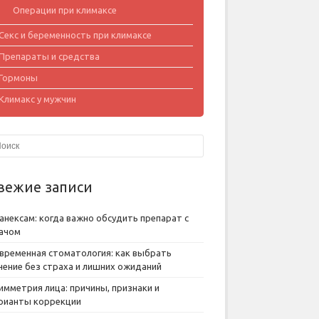
Операции при климаксе
Секс и беременность при климаксе
Препараты и средства
Гормоны
Климакс у мужчин
вежие записи
анексам: когда важно обсудить препарат с
ачом
временная стоматология: как выбрать
чение без страха и лишних ожиданий
имметрия лица: причины, признаки и
рианты коррекции