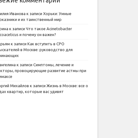
вежие комментарии
илия Иванова
к записи
Хорьки: Умные
оказники и их таинственный мир
рина
к записи
Что такое Acinetobacter
lcoaceticus и почему он важен?
рьям
к записи
Как вступить в СРО
ыскателей в Москве: руководство для
чинающих
ангелина
к записи
Симптомы, лечение и
кторы, провоцирующие развитие астмы при
имаксе
оргий Михайлов
к записи
Жизнь в Москве: все о
дах квартир, которые вас удивят