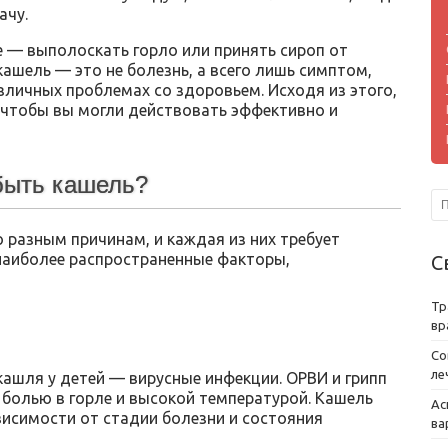
ачу.
е — выполоскать горло или принять сироп от
ашель — это не болезнь, а всего лишь симптом,
личных проблемах со здоровьем. Исходя из этого,
чтобы вы могли действовать эффективно и
быть кашель?
 разным причинам, и каждая из них требует
наиболее распространенные факторы,
С
Тр
вр
Со
ле
ашля у детей — вирусные инфекции. ОРВИ и грипп
олью в горле и высокой температурой. Кашель
Ас
висимости от стадии болезни и состояния
ва