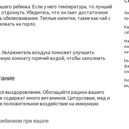
С
его ребенка. Если у него температура, то лучший
отдохнуть. Убедитесь, что он пьет достаточное
Эм
 обезвоживания. Теплые напитки, такие как чай с
пр
овать на горло.
Ка
ca
Ма
из
ь. Увлажнитель воздуха поможет улучшить
на
нную комнату горячей водой, чтобы заполнить
Ев
фа
кл
тание
Ге
ви
ссе выздоровления. Обогащайте рацион вашего
е содержат много витаминов. Цитрусовые, мед и
ое положительное воздействие на иммунную
 ребенком при кашле