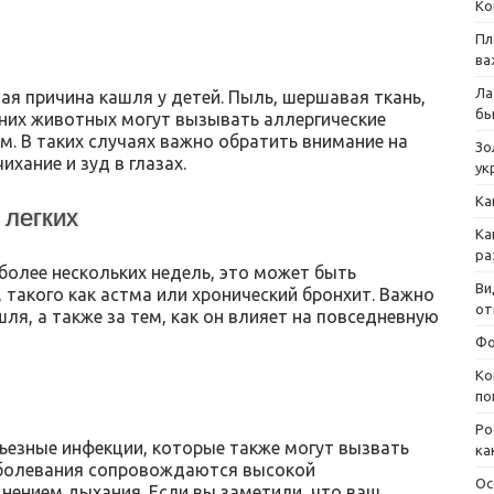
Ко
Пл
ва
Ла
я причина кашля у детей. Пыль, шершавая ткань,
бы
них животных могут вызывать аллергические
. В таких случаях важно обратить внимание на
Зо
хание и зуд в глазах.
ук
Ка
 легких
Ка
ра
более нескольких недель, это может быть
Ви
 такого как астма или хронический бронхит. Важно
от
ля, а также за тем, как он влияет на повседневную
Фо
Ко
по
Ро
ьезные инфекции, которые также могут вызвать
ка
аболевания сопровождаются высокой
Ос
днением дыхания. Если вы заметили, что ваш