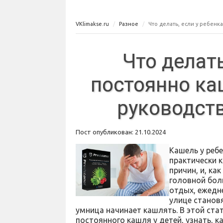
VKlimakse.ru
Разное
Что делать, если у ребенк
Что делать
постоянно ка
руководств
Пост опубликован: 21.10.2024
Кашель у реб
практически 
причин, и, ка
головной бол
отдых, ежедн
улице станов
умница начинает кашлять. В этой ста
постоянного кашля у детей, узнать, к