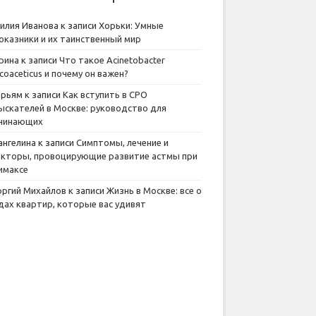
илия Иванова
к записи
Хорьки: Умные
оказники и их таинственный мир
рина
к записи
Что такое Acinetobacter
lcoaceticus и почему он важен?
рьям
к записи
Как вступить в СРО
ыскателей в Москве: руководство для
чинающих
ангелина
к записи
Симптомы, лечение и
кторы, провоцирующие развитие астмы при
имаксе
оргий Михайлов
к записи
Жизнь в Москве: все о
дах квартир, которые вас удивят