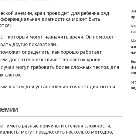
Эм
еской анемии, врач проводит для ребенка ряд
пр
дифференциальная диагностика может быть
тся:
Ка
ca
ст, который могут назначить врачи. Он поможет
Ма
вать другие показатели.
из
 поможет определить, как хорошо работает
на
нем достаточное количество клеток крови.
Ев
лучаи могут требовать более сложных тестов для
фа
кл
х клеток.
Ге
ным шагом для установления точного диагноза и
ви
немии
ет иметь разные причины и степени сложности,
циалисты могут предложить несколько методов,