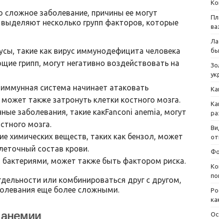
Ко
о сложное заболевание, причины ее могут
Пл
е выделяют несколько групп факторов, которые
ва
Ла
сы, такие как вирус иммунодефицита человека
бы
ющие грипп, могут негативно воздействовать на
Зо
ук
 иммунная система начинает атаковать
Ка
 может также затронуть клетки костного мозга.
Ка
ые заболевания, такие какFanconi anemia, могут
ра
стного мозга.
Ви
е химических веществ, таких как бензол, может
от
леточный состав крови.
Фо
я бактериями, может также быть фактором риска.
Ко
по
дельности или комбинироваться друг с другом,
болевания еще более сложными.
Ро
ка
 анемии
Ос