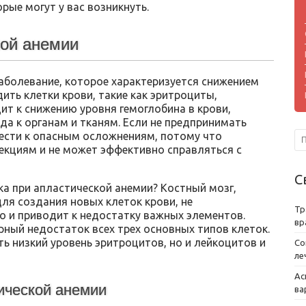
рые могут у вас возникнуть.
кой анемии
заболевание, которое характеризуется снижением
ить клетки крови, такие как эритроциты,
т к снижению уровня гемоглобина в крови,
да к органам и тканям. Если не предпринимать
вести к опасным осложнениям, потому что
екциям и не может эффективно справляться с
С
ка при апластической анемии? Костный мозг,
ля создания новых клеток крови, не
Тр
 и приводит к недостатку важных элементов.
вр
рный недостаток всех трех основных типов клеток.
ть низкий уровень эритроцитов, но и лейкоцитов и
Со
ле
Ас
ической анемии
ва