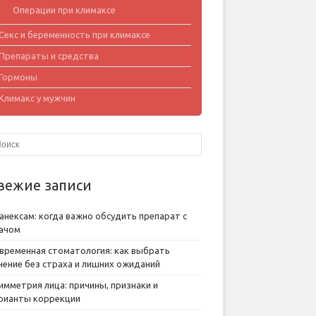
Операции при климаксе
Секс и беременность при климаксе
Препараты и средства
Гормоны
Климакс у мужчин
вежие записи
анексам: когда важно обсудить препарат с
ачом
временная стоматология: как выбрать
чение без страха и лишних ожиданий
имметрия лица: причины, признаки и
рианты коррекции