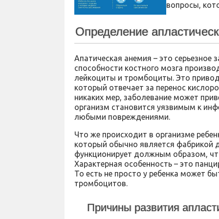
вопросы, кото
Определение апластичес
Апатическая анемия – это серьезное 
способности костного мозга производ
лейкоциты и тромбоциты. Это приводи
который отвечает за перенос кислоро
никаких мер, заболевание может при
организм становится уязвимым к инф
любыми повреждениями.
Что же происходит в организме ребен
который обычно является фабрикой д
функционирует должным образом, что
Характерная особенность – это панци
То есть не просто у ребенка может бы
тромбоцитов.
Причины развития апласт