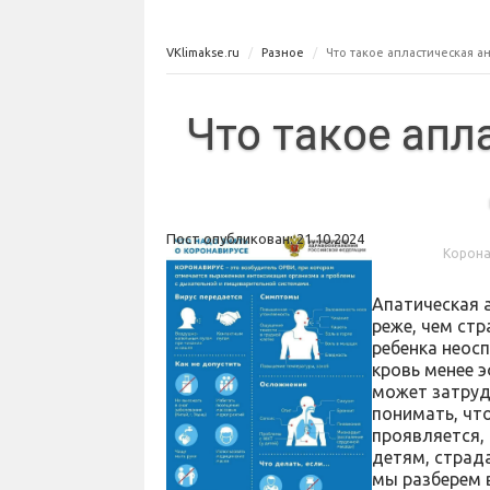
VKlimakse.ru
Разное
Что такое апластическая а
Что такое апл
Пост опубликован: 21.10.2024
Корона
Апатическая 
реже, чем стр
ребенка неосп
кровь менее 
может затруд
понимать, что
проявляется,
детям, страд
мы разберем 