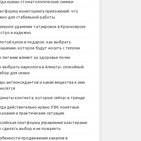
гда нужны стоматологические снимки
атформа мониторинга приложений: что
жно для стабильной работы
зерное удаление татуировок в Красноярске
стро и надежно
лотой кулон в подарок: как выбрать
рашение, которое будут носить с теплом
к питание влияет на здоровье почек
к выбрать нарколога в Алматы: спокойный
збор для семьи
ды антиоксидантов и какие вещества к ним
носятся
рматы контента, которые сейчас в тренде
гда действительно нужно УЗИ: понятные
казания и практические ситуации
ссийская платформа управления кластерами:
к сделать выбор и не пожалеть
обенности продвижения каналов в