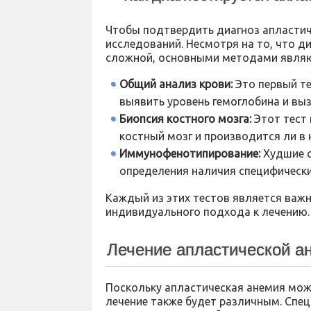
Чтобы подтвердить диагноз апластич
исследований. Несмотря на то, что 
сложной, основными методами являю
Общий анализ крови:
Это первый те
выявить уровень гемоглобина и выз
Биопсия костного мозга:
Этот тест
костный мозг и производится ли в 
Иммунофенотипирование:
Худшие с
определения наличия специфически
Каждый из этих тестов является важ
индивидуального подхода к лечению.
Лечение апластической а
Поскольку апластическая анемия мож
лечение также будет различным. Спе