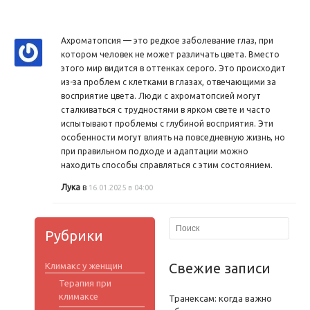
Ахроматопсия — это редкое заболевание глаз, при
котором человек не может различать цвета. Вместо
этого мир видится в оттенках серого. Это происходит
из-за проблем с клетками в глазах, отвечающими за
восприятие цвета. Люди с ахроматопсией могут
сталкиваться с трудностями в ярком свете и часто
испытывают проблемы с глубиной восприятия. Эти
особенности могут влиять на повседневную жизнь, но
при правильном подходе и адаптации можно
находить способы справляться с этим состоянием.
Лука
в
16.01.2025 в 04:00
Рубрики
Свежие записи
Климакс у женщин
Терапия при
климаксе
Транексам: когда важно