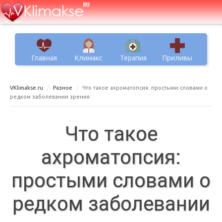
Главная
Климакс
Терапия
Приливы
VKlimakse.ru
Разное
Что такое ахроматопсия: простыми словами о
редком заболевании зрения
Что такое
ахроматопсия:
простыми словами о
редком заболевании