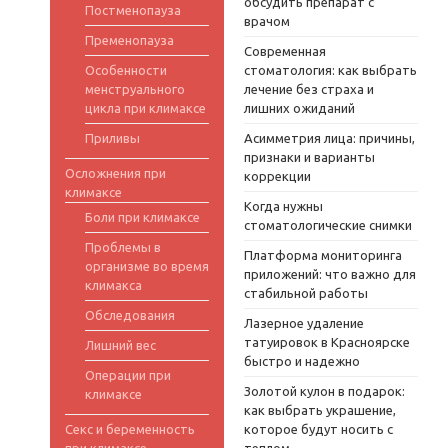
обсудить препарат с
Постменопауза
врачом
Пременопауза
Современная
Особенности
стоматология: как выбрать
менструального
лечение без страха и
цикла при климаксе
лишних ожиданий
Приливы
Асимметрия лица: причины,
признаки и варианты
Осложнения при
коррекции
климаксе
Когда нужны
Боли при климаксе
стоматологические снимки
Проблемы в
Платформа мониторинга
организме во время
приложений: что важно для
климакса
стабильной работы
Обследования
Лазерное удаление
татуировок в Красноярске
Лишний вес
быстро и надежно
Операции при
Золотой кулон в подарок:
климаксе
как выбрать украшение,
Секс и беременность
которое будут носить с