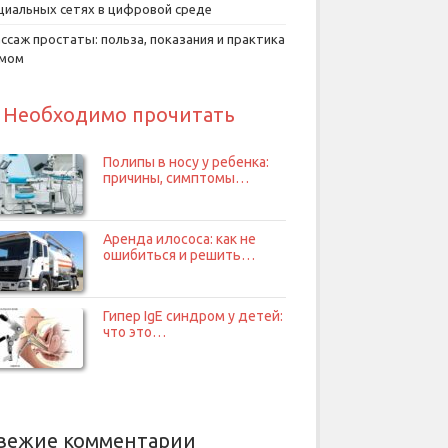
циальных сетях в цифровой среде
ссаж простаты: польза, показания и практика
умом
Необходимо прочитать
Полипы в носу у ребенка:
причины, симптомы…
Аренда илососа: как не
ошибиться и решить…
Гипер IgE синдром у детей:
что это…
вежие комментарии