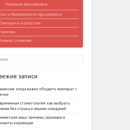
Операции при климаксе
Секс и беременность при климаксе
Препараты и средства
Гормоны
Климакс у мужчин
вежие записи
анексам: когда важно обсудить препарат с
ачом
временная стоматология: как выбрать
чение без страха и лишних ожиданий
имметрия лица: причины, признаки и
рианты коррекции