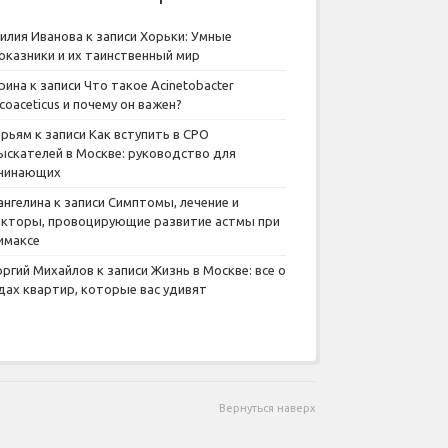
илия Иванова
к записи
Хорьки: Умные
оказники и их таинственный мир
рина
к записи
Что такое Acinetobacter
lcoaceticus и почему он важен?
рьям
к записи
Как вступить в СРО
ыскателей в Москве: руководство для
чинающих
ангелина
к записи
Симптомы, лечение и
кторы, провоцирующие развитие астмы при
имаксе
оргий Михайлов
к записи
Жизнь в Москве: все о
дах квартир, которые вас удивят
Вернуться наверх