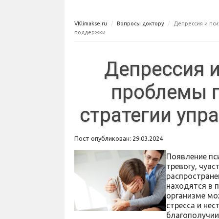
VKlimakse.ru
Вопросы доктору
Депрессия и пси
поддержки
Депрессия и
проблемы п
стратегии упр
Пост опубликован: 29.03.2024
Появление пс
тревогу, чувс
распростране
находятся в 
организме мо
стресса и нес
благополучии