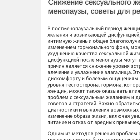
Снижение сексуального ж
менопаузы, советы для р
В постменопаузальный период женщи
желания и возникающей дисфункцией, 
интимную жизнь и общее благополучие
изменением гормонального фона, мож
ухудшению качества сексуальной жиз
дисфункцией после менопаузы могут 
причин является снижение уровня эст
влечение и увлажнение влагалища. Эт
дискомфорту и болевым ощущениям во
уровня тестостерона, гормона, котор
женщин, может также оказывать влия
проблем с сексуальным желанием и д
советов и стратегий. Важно обратитьс
диагностики и выявления возможных 
изменение образа жизни, включая уве
питание и отказ от вредных привычек,
Одним из методов решения проблем с
менопаузы может быть гормональная 