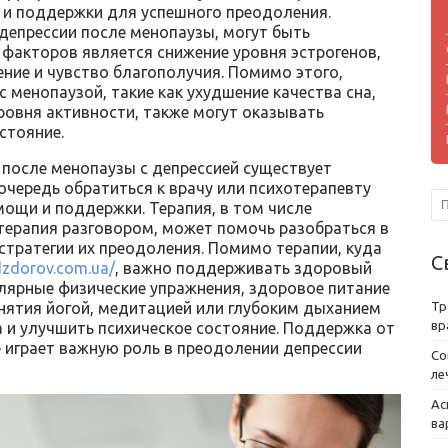
я и поддержки для успешного преодоления.
епрессии после менопаузы, могут быть
факторов является снижение уровня эстрогенов,
ние и чувство благополучия. Помимо этого,
с менопаузой, такие как ухудшение качества сна,
уровня активности, также могут оказывать
стояние.
после менопаузы с депрессией существует
 очередь обратиться к врачу или психотерапевту
ощи и поддержки. Терапия, в том числе
терапия разговором, может помочь разобраться в
стратегии их преодоления. Помимо терапии, куда
С
dzdorov.com.ua/
, важно поддерживать здоровый
улярные физические упражнения, здоровое питание
анятия йогой, медитацией или глубоким дыханием
Тр
вр
а и улучшить психическое состояние. Поддержка от
е играет важную роль в преодолении депрессии
Со
ле
Ас
ва