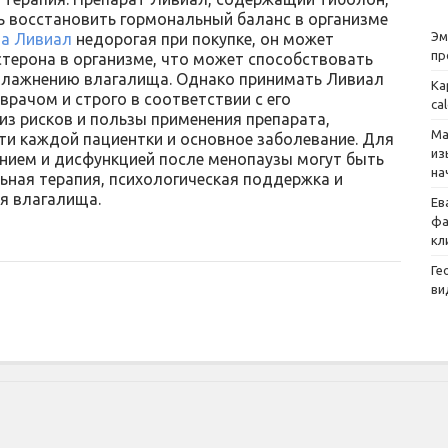
ь восстановить гормональный баланс в организме
Эм
а Ливиал
недорогая при покупке, он может
пр
стерона в организме, что может способствовать
увлажнению влагалища. Однако принимать Ливиал
Ка
врачом и строго в соответствии с его
ca
из рисков и пользы применения препарата,
Ма
и каждой пациентки и основное заболевание. Для
из
нием и дисфункцией после менопаузы могут быть
на
ьная терапия, психологическая поддержка и
я влагалища.
Ев
фа
кл
Ге
ви