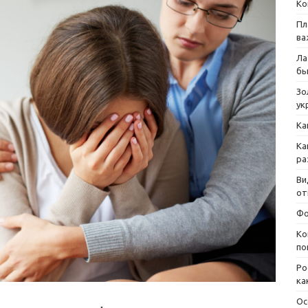
Ко
Пл
ва
Ла
бы
Зо
ук
Ка
Ка
ра
Ви
от
Фо
Ко
по
Ро
ка
Ос