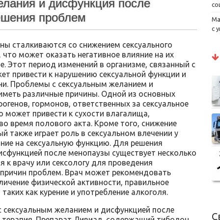
елания и дисфункция после
со
ешения проблем
Ма
с 
ны сталкиваются со снижением сексуального
что может оказать негативное влияние на их
. Этот период изменений в организме, связанный с
ет привести к нарушению сексуальной функции и
ни. Проблемы с сексуальным желанием и
иметь различные причины. Одной из основных
рогенов, гормонов, ответственных за сексуальное
о может привести к сухости влагалища,
 время полового акта. Кроме того, снижение
ый также играет роль в сексуальном влечении у
ние на сексуальную функцию. Для решения
исфункцией после менопаузы существует несколько
я к врачу или сексологу для проведения
причин проблем. Врач может рекомендовать
личение физической активности, правильное
 таких как курение и употребление алкоголя.
 сексуальным желанием и дисфункцией после
С
терапия. Препарат Ливиал, содержащий тиболон,