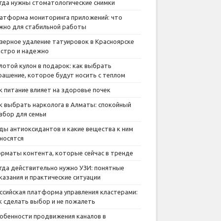
гда нужны стоматологические снимки
атформа мониторинга приложений: что
жно для стабильной работы
зерное удаление татуировок в Красноярске
стро и надежно
лотой кулон в подарок: как выбрать
рашение, которое будут носить с теплом
к питание влияет на здоровье почек
к выбрать нарколога в Алматы: спокойный
збор для семьи
ды антиоксидантов и какие вещества к ним
носятся
рматы контента, которые сейчас в тренде
гда действительно нужно УЗИ: понятные
казания и практические ситуации
ссийская платформа управления кластерами:
к сделать выбор и не пожалеть
обенности продвижения каналов в