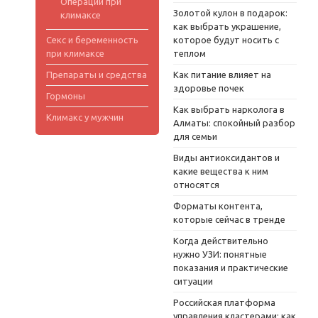
Операции при
Золотой кулон в подарок:
климаксе
как выбрать украшение,
Секс и беременность
которое будут носить с
при климаксе
теплом
Препараты и средства
Как питание влияет на
здоровье почек
Гормоны
Как выбрать нарколога в
Климакс у мужчин
Алматы: спокойный разбор
для семьи
Виды антиоксидантов и
какие вещества к ним
относятся
Форматы контента,
которые сейчас в тренде
Когда действительно
нужно УЗИ: понятные
показания и практические
ситуации
Российская платформа
управления кластерами: как