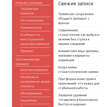
Свежие записи
Климакс у женщин
Терапия при
климаксе
Транексам: когда важно
обсудить препарат с
Постменопауза
врачом
Пременопауза
Современная
Особенности
стоматология: как выбрать
менструального
лечение без страха и
цикла при климаксе
лишних ожиданий
Приливы
Асимметрия лица: причины,
признаки и варианты
Осложнения при
коррекции
климаксе
Когда нужны
Боли при климаксе
стоматологические снимки
Проблемы в
Платформа мониторинга
организме во время
приложений: что важно для
климакса
стабильной работы
Обследования
Лазерное удаление
татуировок в Красноярске
Лишний вес
быстро и надежно