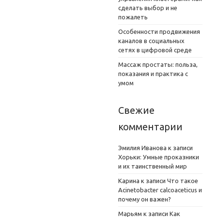
сделать выбор и не
пожалеть
Особенности продвижения
каналов в социальных
сетях в цифровой среде
Массаж простаты: польза,
показания и практика с
умом
Свежие
комментарии
Эмилия Иванова
к записи
Хорьки: Умные проказники
и их таинственный мир
Карина
к записи
Что такое
Acinetobacter calcoaceticus и
почему он важен?
Марьям
к записи
Как